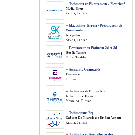
››
Technicien en Électronique / Électricité
Media Shop
Ariana, Tunisie
››
Magasinier Terrain / Préparateur de
Commandes
Graphika
Ariana, Tunisie
››
Dessinateur en Bâtiment 2d et 3d
Geofit Tunisie
Tunis, Tunisie
››
Assistante Comptable
Eminence
Tunisie
››
Technicien de Production
Laboratoire Thera
Manouba, Tunisie
››
Technicienne Eeg
Cabinet De Neurologie Dr Ben Achour
Ariana, Tunisie
››
Technicien en Agroalimentaire