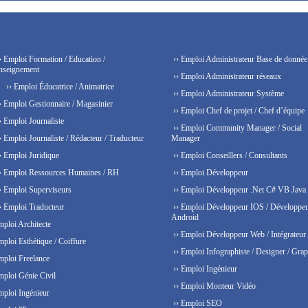
› Emploi Formation / Education /
›› Emploi Administrateur Base de donnée
nseignement
›› Emploi Administrateur réseaux
›› Emploi Éducatrice / Animatrice
›› Emploi Administrateur Système
› Emploi Gestionnaire / Magasinier
›› Emploi Chef de projet / Chef d’équipe
› Emploi Journaliste
›› Emploi Community Manager / Social
› Emploi Journaliste / Rédacteur / Traducteur
Manager
› Emploi Juridique
›› Emploi Conseillers / Consultants
› Emploi Ressources Humaines / RH
›› Emploi Développeur
› Emploi Superviseurs
›› Emploi Développeur .Net C# VB Java
› Emploi Traducteur
›› Emploi Développeur IOS / Développe
Android
mploi Architecte
›› Emploi Développeur Web / Intégrateur
mploi Esthétique / Coiffure
›› Emploi Infographiste / Designer / Grap
mploi Freelance
›› Emploi Ingénieur
mploi Génie Civil
›› Emploi Monteur Vidéo
mploi Ingénieur
›› Emploi SEO