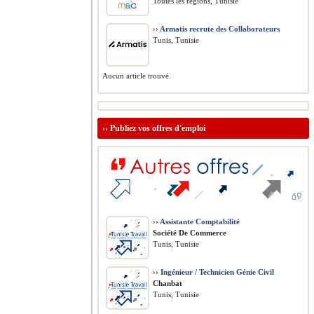
Toutes les régions, Tunisie
››
Armatis recrute des Collaborateurs
Tunis, Tunisie
Aucun article trouvé.
››
Publiez vos offres d'emploi
››
Assistante Comptabilité
Société De Commerce
Tunis, Tunisie
››
Ingénieur / Technicien Génie Civil
Chanbat
Tunis, Tunisie