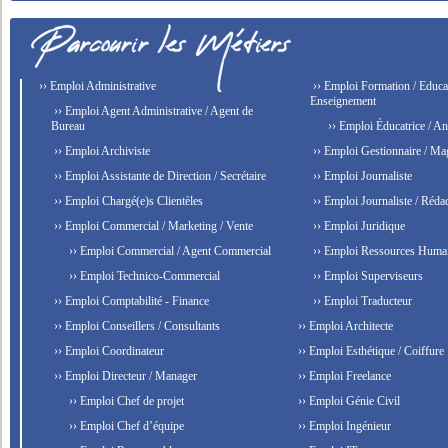
›› Emploi Administrative
›› Emploi Formation / Educat
Enseignement
›› Emploi Agent Administrative / Agent de
Bureau
›› Emploi Éducatrice / An
›› Emploi Archiviste
›› Emploi Gestionnaire / Ma
›› Emploi Assistante de Direction / Secrétaire
›› Emploi Journaliste
›› Emploi Chargé(e)s Clientèles
›› Emploi Journaliste / Rédac
›› Emploi Commercial / Marketing / Vente
›› Emploi Juridique
›› Emploi Commercial / Agent Commercial
›› Emploi Ressources Huma
›› Emploi Technico-Commercial
›› Emploi Superviseurs
›› Emploi Comptabilité - Finance
›› Emploi Traducteur
›› Emploi Conseillers / Consultants
›› Emploi Architecte
›› Emploi Coordinateur
›› Emploi Esthétique / Coiffure
›› Emploi Directeur / Manager
›› Emploi Freelance
›› Emploi Chef de projet
›› Emploi Génie Civil
›› Emploi Chef d’équipe
›› Emploi Ingénieur