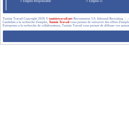
›› Emploi Responsable
›› Emploi IT
Tunisie Travail Copyright 2026 ©
tunisietravail.net
Recrutement 3.0, Inbound Recruiting .- .-.. --- 
Candidats a la recherche d'emploi,
Tunisie Travail
vous permet de retrouver des offres d'emploi 
Entreprises a la recherche de collaborateurs, Tunisie Travail vous permet de diffuser vos annon