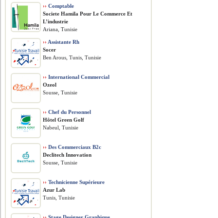
››
Comptable
Societe Hamila Pour Le Commerce Et
L’industrie
Ariana, Tunisie
››
Assistante Rh
Socer
Ben Arous, Tunis, Tunisie
››
International Commercial
Ozeol
Sousse, Tunisie
››
Chef du Personnel
Hôtel Green Golf
Nabeul, Tunisie
››
Des Commerciaux B2c
Declitech Innovation
Sousse, Tunisie
››
Technicienne Supérieure
Azur Lab
Tunis, Tunisie
››
Stage Designer Graphique