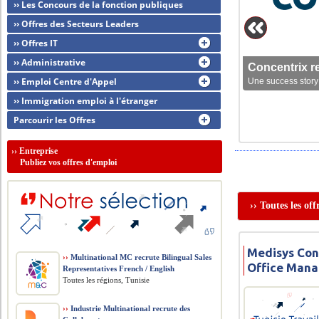
›› Les Concours de la fonction publiques
›› Offres des Secteurs Leaders
›› Offres IT
›› Administrative
Concentrix r
›› Emploi Centre d'Appel
Une success story 
›› Immigration emploi à l'étranger
Parcourir les Offres
››
Entreprise
Publiez vos offres d'emploi
›› Toutes les of
Medisys Cons
››
Multinational MC recrute Bilingual Sales
Office Mana
Representatives French / English
Toutes les régions, Tunisie
››
Industrie Multinational recrute des