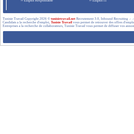
›› Emploi Responsable
›› Emploi IT
Tunisie Travail Copyright 2026 ©
tunisietravail.net
Recrutement 3.0, Inbound Recruiting .- .-.. --- 
Candidats a la recherche d'emploi,
Tunisie Travail
vous permet de retrouver des offres d'emploi 
Entreprises a la recherche de collaborateurs, Tunisie Travail vous permet de diffuser vos annon