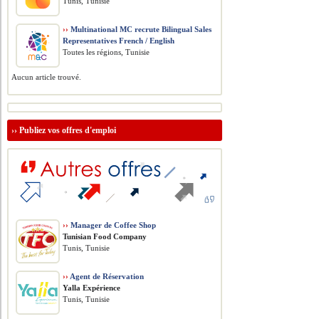
Tunis, Tunisie
››
Multinational MC recrute Bilingual Sales
Representatives French / English
Toutes les régions, Tunisie
Aucun article trouvé.
››
Publiez vos offres d'emploi
››
Manager de Coffee Shop
Tunisian Food Company
Tunis, Tunisie
››
Agent de Réservation
Yalla Expérience
Tunis, Tunisie