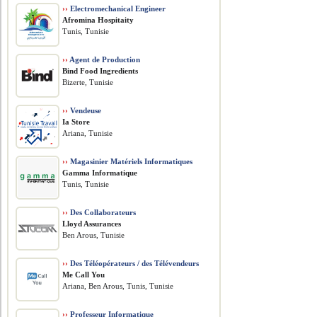
››
Electromechanical Engineer
Afromina Hospitaity
Tunis, Tunisie
››
Agent de Production
Bind Food Ingredients
Bizerte, Tunisie
››
Vendeuse
Ia Store
Ariana, Tunisie
››
Magasinier Matériels Informatiques
Gamma Informatique
Tunis, Tunisie
››
Des Collaborateurs
Lloyd Assurances
Ben Arous, Tunisie
››
Des Téléopérateurs / des Télévendeurs
Me Call You
Ariana, Ben Arous, Tunis, Tunisie
››
Professeur Informatique