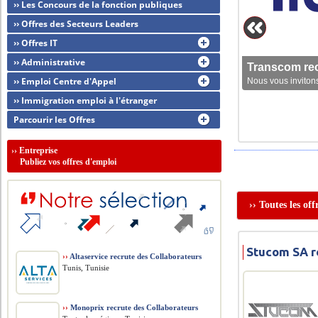
›› Les Concours de la fonction publiques
›› Offres des Secteurs Leaders
›› Offres IT
›› Administrative
Transcom rec
›› Emploi Centre d'Appel
Nous vous invitons
›› Immigration emploi à l'étranger
Parcourir les Offres
››
Entreprise
Publiez vos offres d'emploi
›› Toutes les of
Stucom SA r
››
Altaservice recrute des Collaborateurs
Tunis, Tunisie
››
Monoprix recrute des Collaborateurs