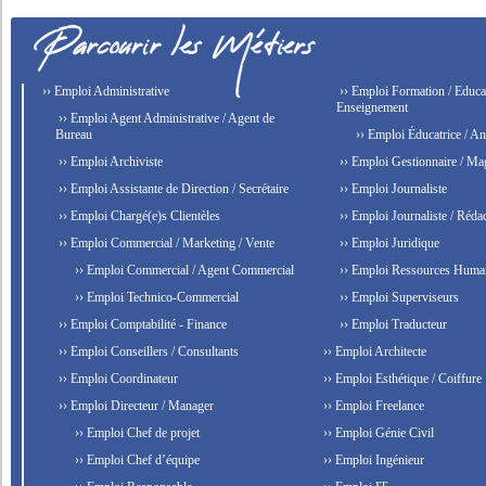
›› Emploi Administrative
›› Emploi Formation / Educat
Enseignement
›› Emploi Agent Administrative / Agent de
Bureau
›› Emploi Éducatrice / An
›› Emploi Archiviste
›› Emploi Gestionnaire / Ma
›› Emploi Assistante de Direction / Secrétaire
›› Emploi Journaliste
›› Emploi Chargé(e)s Clientèles
›› Emploi Journaliste / Rédac
›› Emploi Commercial / Marketing / Vente
›› Emploi Juridique
›› Emploi Commercial / Agent Commercial
›› Emploi Ressources Huma
›› Emploi Technico-Commercial
›› Emploi Superviseurs
›› Emploi Comptabilité - Finance
›› Emploi Traducteur
›› Emploi Conseillers / Consultants
›› Emploi Architecte
›› Emploi Coordinateur
›› Emploi Esthétique / Coiffure
›› Emploi Directeur / Manager
›› Emploi Freelance
›› Emploi Chef de projet
›› Emploi Génie Civil
›› Emploi Chef d’équipe
›› Emploi Ingénieur