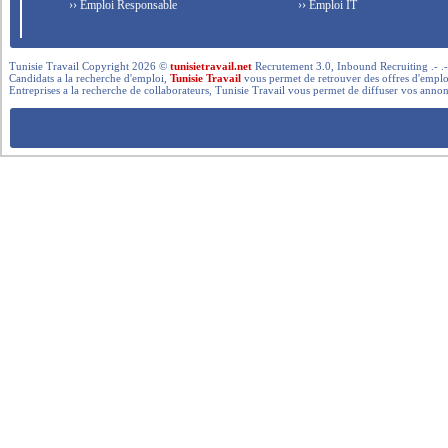
›› Emploi Responsable
›› Emploi IT
Tunisie Travail Copyright 2026 ©
tunisietravail.net
Recrutement 3.0, Inbound Recruiting .- .-.. --- 
Candidats a la recherche d'emploi,
Tunisie Travail
vous permet de retrouver des offres d'emploi 
Entreprises a la recherche de collaborateurs, Tunisie Travail vous permet de diffuser vos annon