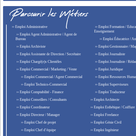
›› Emploi Administrative
›› Emploi Formation / Educat
Enseignement
›› Emploi Agent Administrative / Agent de
Bureau
›› Emploi Éducatrice / An
›› Emploi Archiviste
›› Emploi Gestionnaire / Ma
›› Emploi Assistante de Direction / Secrétaire
›› Emploi Journaliste
›› Emploi Chargé(e)s Clientèles
›› Emploi Journaliste / Rédac
›› Emploi Commercial / Marketing / Vente
›› Emploi Juridique
›› Emploi Commercial / Agent Commercial
›› Emploi Ressources Huma
›› Emploi Technico-Commercial
›› Emploi Superviseurs
›› Emploi Comptabilité - Finance
›› Emploi Traducteur
›› Emploi Conseillers / Consultants
›› Emploi Architecte
›› Emploi Coordinateur
›› Emploi Esthétique / Coiffure
›› Emploi Directeur / Manager
›› Emploi Freelance
›› Emploi Chef de projet
›› Emploi Génie Civil
›› Emploi Chef d’équipe
›› Emploi Ingénieur