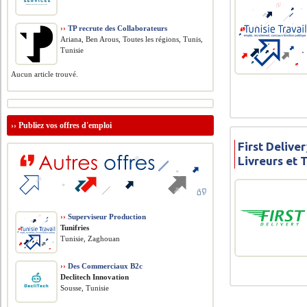
››
TP recrute des Collaborateurs
Ariana, Ben Arous, Toutes les régions, Tunis,
Tunisie
Aucun article trouvé.
››
Publiez vos offres d'emploi
First Delive
Livreurs et 
››
Superviseur Production
Tunifries
Tunisie, Zaghouan
››
Des Commerciaux B2c
Declitech Innovation
Sousse, Tunisie