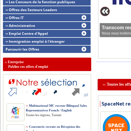
›› Les Concours de la fonction publiques
›› Offres des Secteurs Leaders
›› Offres IT
›› Administrative
Transcom rec
›› Emploi Centre d'Appel
Nous vous invitons
›› Immigration emploi à l'étranger
Parcourir les Offres
››
Entreprise
Publiez vos offres d'emploi
›› Toutes les of
SpaceNet re
››
Multinational MC recrute Bilingual Sales
Representatives French / English
Toutes les régions, Tunisie
››
Concentrix recrute en Réception des