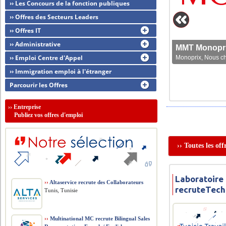
›› Les Concours de la fonction publiques
›› Offres des Secteurs Leaders
›› Offres IT
›› Administrative
MMT Monoprix
›› Emploi Centre d'Appel
Monoprix, Nous che
›› Immigration emploi à l'étranger
Parcourir les Offres
››
Entreprise
Publiez vos offres d'emploi
›› Toutes les of
Laboratoire
››
Altaservice recrute des Collaborateurs
recruteTech
Tunis, Tunisie
››
Multinational MC recrute Bilingual Sales