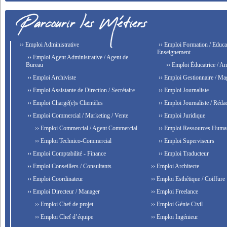
›› Emploi Administrative
›› Emploi Formation / Educat
Enseignement
›› Emploi Agent Administrative / Agent de
Bureau
›› Emploi Éducatrice / An
›› Emploi Archiviste
›› Emploi Gestionnaire / Ma
›› Emploi Assistante de Direction / Secrétaire
›› Emploi Journaliste
›› Emploi Chargé(e)s Clientèles
›› Emploi Journaliste / Rédac
›› Emploi Commercial / Marketing / Vente
›› Emploi Juridique
›› Emploi Commercial / Agent Commercial
›› Emploi Ressources Huma
›› Emploi Technico-Commercial
›› Emploi Superviseurs
›› Emploi Comptabilité - Finance
›› Emploi Traducteur
›› Emploi Conseillers / Consultants
›› Emploi Architecte
›› Emploi Coordinateur
›› Emploi Esthétique / Coiffure
›› Emploi Directeur / Manager
›› Emploi Freelance
›› Emploi Chef de projet
›› Emploi Génie Civil
›› Emploi Chef d’équipe
›› Emploi Ingénieur