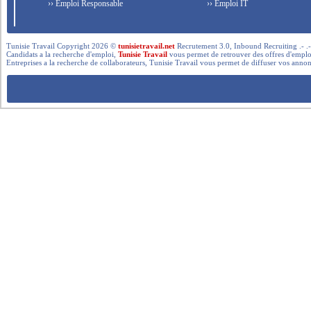
›› Emploi Responsable
›› Emploi IT
Tunisie Travail Copyright 2026 ©
tunisietravail.net
Recrutement 3.0, Inbound Recruiting .- .-.. --- 
Candidats a la recherche d'emploi,
Tunisie Travail
vous permet de retrouver des offres d'emploi 
Entreprises a la recherche de collaborateurs, Tunisie Travail vous permet de diffuser vos annon