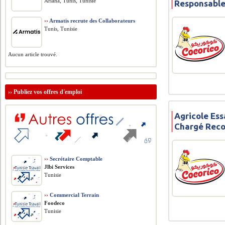
Ariana, Tunis, Tunisie
Responsable
››
Armatis recrute des Collaborateurs
Tunis, Tunisie
Aucun article trouvé.
››
Publiez vos offres d'emploi
Agricole Ess
Chargé Rec
››
Secrétaire Comptable
Jlbi Services
Tunisie
››
Commercial Terrain
Foodeco
Tunisie