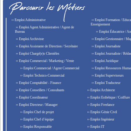
›› Emploi Administrative
›› Emploi Formation / Educat
Enseignement
›› Emploi Agent Administrative / Agent de
Bureau
›› Emploi Éducatrice / An
›› Emploi Archiviste
›› Emploi Gestionnaire / Ma
›› Emploi Assistante de Direction / Secrétaire
›› Emploi Journaliste
›› Emploi Chargé(e)s Clientèles
›› Emploi Journaliste / Rédac
›› Emploi Commercial / Marketing / Vente
›› Emploi Juridique
›› Emploi Commercial / Agent Commercial
›› Emploi Ressources Huma
›› Emploi Technico-Commercial
›› Emploi Superviseurs
›› Emploi Comptabilité - Finance
›› Emploi Traducteur
›› Emploi Conseillers / Consultants
›› Emploi Architecte
›› Emploi Coordinateur
›› Emploi Esthétique / Coiffure
›› Emploi Directeur / Manager
›› Emploi Freelance
›› Emploi Chef de projet
›› Emploi Génie Civil
›› Emploi Chef d’équipe
›› Emploi Ingénieur
›› Emploi Responsable
›› Emploi IT