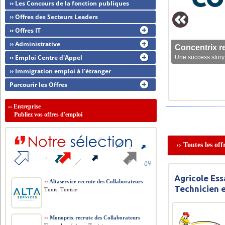
›› Les Concours de la fonction publiques
›› Offres des Secteurs Leaders
›› Offres IT
›› Administrative
Concentrix r
›› Emploi Centre d'Appel
Une success story 
›› Immigration emploi à l'étranger
Parcourir les Offres
››
Entreprise
Publiez vos offres d'emploi
›› Toutes les of
Agricole Ess
››
Altaservice recrute des Collaborateurs
Technicien 
Tunis, Tunisie
››
Monoprix recrute des Collaborateurs