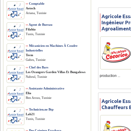
››
Comptable
Aetech
Ariana, Tunisie
Agricole Ess
Ingénieur P
››
Agent de Bureau
Agroaliment
Filahia
Tunis, Tunisie
››
Mécanicien en Machines À Coudre
Industrielles
Tsvm
Gabes, Tunisie
››
Chef des Bars
Les Orangers Garden Villas Et Bungalows
production ...
Nabeul, Tunisie
››
Assistante Administrative
Elia
Ben Arous, Tunisie
Agricole Ess
Chauffeurs 
››
Technicien.ne Btp
Lab21
Tunis, Tunisie
››
Des Caissiers Ezzahara