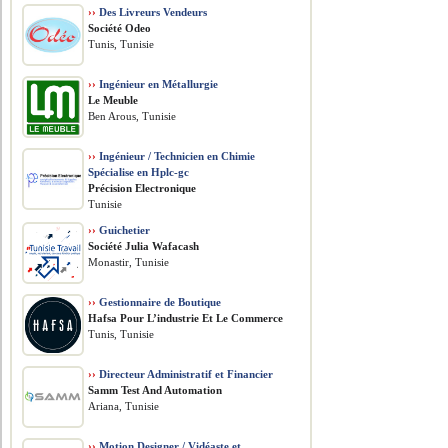
››
Des Livreurs Vendeurs
Société Odeo
Tunis, Tunisie
››
Ingénieur en Métallurgie
Le Meuble
Ben Arous, Tunisie
››
Ingénieur / Technicien en Chimie
Spécialise en Hplc-gc
Précision Electronique
Tunisie
››
Guichetier
Société Julia Wafacash
Monastir, Tunisie
››
Gestionnaire de Boutique
Hafsa Pour L’industrie Et Le Commerce
Tunis, Tunisie
››
Directeur Administratif et Financier
Samm Test And Automation
Ariana, Tunisie
››
Motion Designer / Vidéaste et