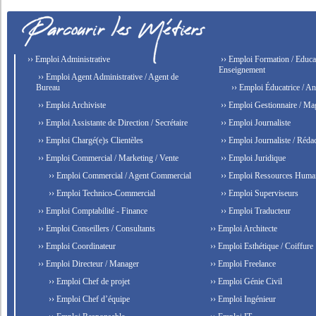
›› Emploi Administrative
›› Emploi Formation / Educat
Enseignement
›› Emploi Agent Administrative / Agent de
Bureau
›› Emploi Éducatrice / An
›› Emploi Archiviste
›› Emploi Gestionnaire / Ma
›› Emploi Assistante de Direction / Secrétaire
›› Emploi Journaliste
›› Emploi Chargé(e)s Clientèles
›› Emploi Journaliste / Rédac
›› Emploi Commercial / Marketing / Vente
›› Emploi Juridique
›› Emploi Commercial / Agent Commercial
›› Emploi Ressources Huma
›› Emploi Technico-Commercial
›› Emploi Superviseurs
›› Emploi Comptabilité - Finance
›› Emploi Traducteur
›› Emploi Conseillers / Consultants
›› Emploi Architecte
›› Emploi Coordinateur
›› Emploi Esthétique / Coiffure
›› Emploi Directeur / Manager
›› Emploi Freelance
›› Emploi Chef de projet
›› Emploi Génie Civil
›› Emploi Chef d’équipe
›› Emploi Ingénieur