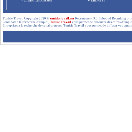
›› Emploi Responsable
›› Emploi IT
Tunisie Travail Copyright 2026 ©
tunisietravail.net
Recrutement 3.0, Inbound Recruiting .- .-.. --- 
Candidats a la recherche d'emploi,
Tunisie Travail
vous permet de retrouver des offres d'emploi 
Entreprises a la recherche de collaborateurs, Tunisie Travail vous permet de diffuser vos annon