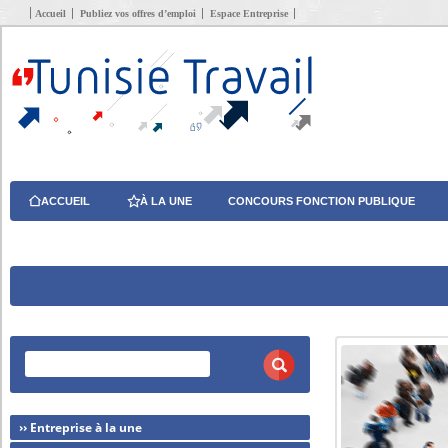
Accueil
Publiez vos offres d’emploi
Espace Entreprise
ACCUEIL
À LA UNE
CONCOURS FONCTION PUBLIQUE
›› Entreprise à la une