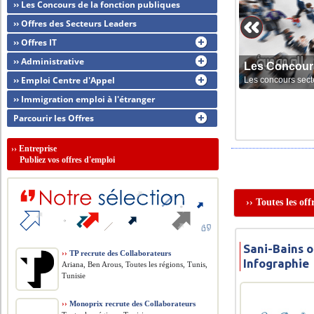
›› Les Concours de la fonction publiques
›› Offres des Secteurs Leaders
›› Offres IT
›› Administrative
Les Concour
›› Emploi Centre d'Appel
Les concours sect
›› Immigration emploi à l'étranger
Parcourir les Offres
››
Entreprise
Publiez vos offres d'emploi
›› Toutes les of
Sani-Bains o
››
TP recrute des Collaborateurs
Infographie
Ariana, Ben Arous, Toutes les régions, Tunis,
Tunisie
››
Monoprix recrute des Collaborateurs