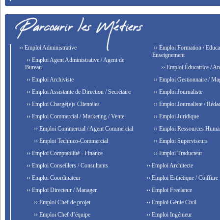
›› Emploi Administrative
›› Emploi Formation / Educat
Enseignement
›› Emploi Agent Administrative / Agent de
Bureau
›› Emploi Éducatrice / An
›› Emploi Archiviste
›› Emploi Gestionnaire / Ma
›› Emploi Assistante de Direction / Secrétaire
›› Emploi Journaliste
›› Emploi Chargé(e)s Clientèles
›› Emploi Journaliste / Rédac
›› Emploi Commercial / Marketing / Vente
›› Emploi Juridique
›› Emploi Commercial / Agent Commercial
›› Emploi Ressources Huma
›› Emploi Technico-Commercial
›› Emploi Superviseurs
›› Emploi Comptabilité - Finance
›› Emploi Traducteur
›› Emploi Conseillers / Consultants
›› Emploi Architecte
›› Emploi Coordinateur
›› Emploi Esthétique / Coiffure
›› Emploi Directeur / Manager
›› Emploi Freelance
›› Emploi Chef de projet
›› Emploi Génie Civil
›› Emploi Chef d’équipe
›› Emploi Ingénieur