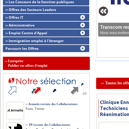
›› Les Concours de la fonction publiques
›› Offres des Secteurs Leaders
›› Offres IT
›› Administrative
Transcom rec
›› Emploi Centre d'Appel
Nous vous invitons
›› Immigration emploi à l'étranger
Parcourir les Offres
››
Entreprise
Publiez vos offres d'emploi
›› Toutes les of
Clinique Enn
››
Armatis recrute des Collaborateurs
Techniciens
Tunis, Tunisie
Réanimatio
››
TP recrute des Collaborateurs