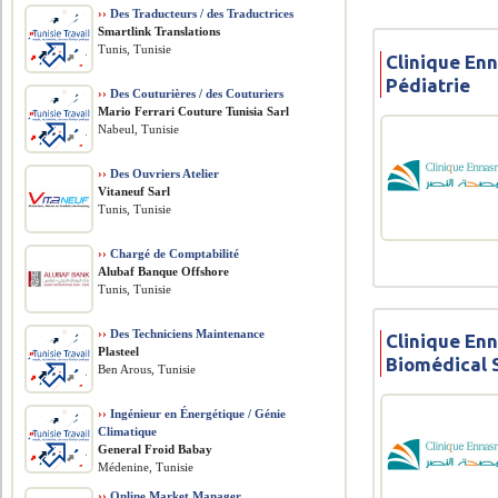
››
Des Traducteurs / des Traductrices
Smartlink Translations
Tunis, Tunisie
Clinique Enn
Pédiatrie
››
Des Couturières / des Couturiers
Mario Ferrari Couture Tunisia Sarl
Nabeul, Tunisie
››
Des Ouvriers Atelier
Vitaneuf Sarl
Tunis, Tunisie
››
Chargé de Comptabilité
Alubaf Banque Offshore
Tunis, Tunisie
››
Des Techniciens Maintenance
Clinique Enn
Plasteel
Biomédical 
Ben Arous, Tunisie
››
Ingénieur en Énergétique / Génie
Climatique
General Froid Babay
Médenine, Tunisie
››
Online Market Manager