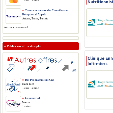
Tunis, Tunisie
Nutritionnis
››
Transcom recrute des Conseillers en
Réception d’Appels
Ariana, Tunis, Tunisie
Aucun article trouvé.
››
Publiez vos offres d'emploi
Clinique Enn
Infirmiers
››
Des Programmeurs Cnc
Nani Tech
Tunis, Tunisie
››
Commercial
Socem
Tunisie