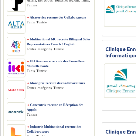
Ariana, Ben Arous, Toutes les régions, Tunis,
Tunisie
››
Altaservice recrute des Collaborateurs
Tunis, Tunisie
››
Multinational MC recrute Bilingual Sales
Representatives French / English
Clinique Enn
Toutes les régions, Tunisie
Informatiqu
››
IKI Assurance recrute des Conseillers
Mutuelle Santé
Tunis, Tunisie
››
Monoprix recrute des Collaborateurs
Toutes les régions, Tunisie
››
Concentrix recrute en Réception des
Appels
Tunisie
››
Industrie Multinational recrute des
Clinique Enn
Collaborateurs