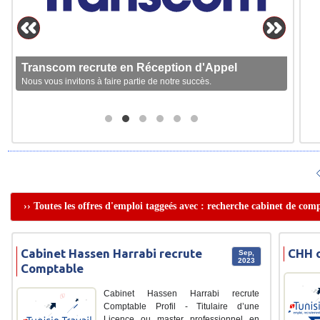
Transcom recrute en Réception d'Appel
Nous vous invitons à faire partie de notre succès.
›› Toutes les offres d'emploi taggeés avec : recherche cabinet de comp
Cabinet Hassen Harrabi recrute
CHH o
Sep,
2023
Comptable
Cabinet Hassen Harrabi recrute
Comptable Profil - Titulaire d’une
Licence ou master professionnel en