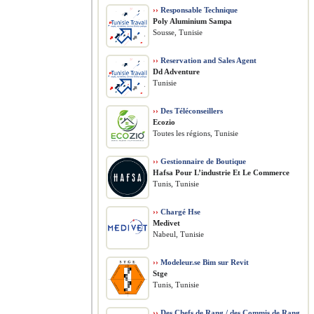
››
Responsable Technique
Poly Aluminium Sampa
Sousse, Tunisie
››
Reservation and Sales Agent
Dd Adventure
Tunisie
››
Des Téléconseillers
Ecozio
Toutes les régions, Tunisie
››
Gestionnaire de Boutique
Hafsa Pour L’industrie Et Le Commerce
Tunis, Tunisie
››
Chargé Hse
Medivet
Nabeul, Tunisie
››
Modeleur.se Bim sur Revit
Stge
Tunis, Tunisie
››
Des Chefs de Rang / des Commis de Rang