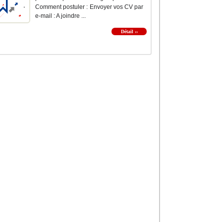
Comment postuler : Envoyer vos CV par
e-mail : A joindre ...
Détail ››