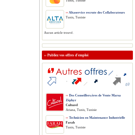
Tunis, Tunisie
››
Altaservice recrute des Collaborateurs
Tunis, Tunisie
Aucun article trouvé.
››
Publiez vos offres d'emploi
››
Des Conseillers.ères de Vente Marsa
Zéphyr
Culturel
Ariana, Tunis, Tunisie
››
Technicien en Maintenance Industrielle
Farah
Tunis, Tunisie