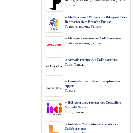
Ariana, Ben Arous, Toutes les régions, Tunis,
Tunisie
››
Multinational MC recrute Bilingual Sales
Representatives French / English
Toutes les régions, Tunisie
››
Monoprix recrute des Collaborateurs
Toutes les régions, Tunisie
››
Armatis recrute des Collaborateurs
Tunis, Tunisie
››
Concentrix recrute en Réception des
Appels
Tunisie
››
IKI Assurance recrute des Conseillers
Mutuelle Santé
Tunis, Tunisie
››
Industrie Multinational recrute des
Collaborateurs