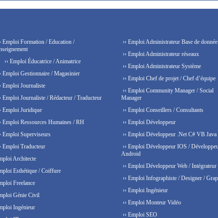
› Emploi Formation / Education /
›› Emploi Administrateur Base de donnée
nseignement
›› Emploi Administrateur réseaux
›› Emploi Éducatrice / Animatrice
›› Emploi Administrateur Système
› Emploi Gestionnaire / Magasinier
›› Emploi Chef de projet / Chef d’équipe
› Emploi Journaliste
›› Emploi Community Manager / Social
› Emploi Journaliste / Rédacteur / Traducteur
Manager
› Emploi Juridique
›› Emploi Conseillers / Consultants
› Emploi Ressources Humaines / RH
›› Emploi Développeur
› Emploi Superviseurs
›› Emploi Développeur .Net C# VB Java
› Emploi Traducteur
›› Emploi Développeur IOS / Développe
Android
mploi Architecte
›› Emploi Développeur Web / Intégrateur
mploi Esthétique / Coiffure
›› Emploi Infographiste / Designer / Grap
mploi Freelance
›› Emploi Ingénieur
mploi Génie Civil
›› Emploi Monteur Vidéo
mploi Ingénieur
›› Emploi SEO