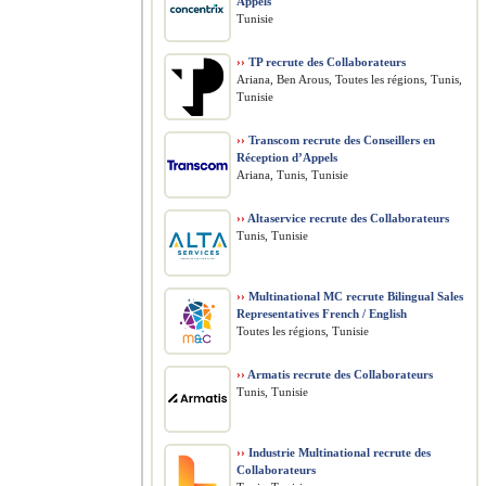
Appels
Tunisie
››
TP recrute des Collaborateurs
Ariana, Ben Arous, Toutes les régions, Tunis,
Tunisie
››
Transcom recrute des Conseillers en
Réception d’Appels
Ariana, Tunis, Tunisie
››
Altaservice recrute des Collaborateurs
Tunis, Tunisie
››
Multinational MC recrute Bilingual Sales
Representatives French / English
Toutes les régions, Tunisie
››
Armatis recrute des Collaborateurs
Tunis, Tunisie
››
Industrie Multinational recrute des
Collaborateurs