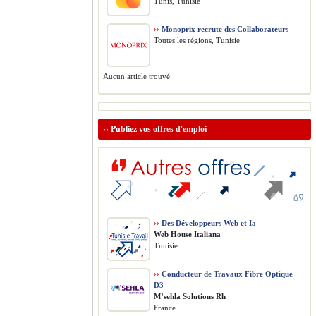
Tunis, Tunisie
››
Monoprix recrute des Collaborateurs
Toutes les régions, Tunisie
Aucun article trouvé.
››
Publiez vos offres d'emploi
››
Des Développeurs Web et Ia
Web House Italiana
Tunisie
››
Conducteur de Travaux Fibre Optique
D3
M’sehla Solutions Rh
France