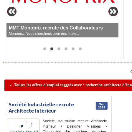
MMT Monoprix recrute des Collaborateurs
Monoprix, Nous cherchons pour nos filiale...
›› Toutes les offres d'emploi taggeés avec : recherche architecte d’int
Société Industrielle recrute
Mai,
2024
Architecte Intérieur
Société Industrielle recrute Architecte
Intérieur / Designer Missions -
Conception des cuisines, dressing,