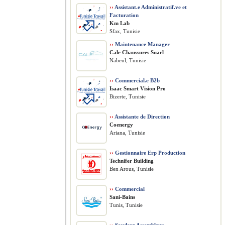
››
Assistant.e Administratif.ve et
Facturation
Km Lab
Sfax, Tunisie
››
Maintenance Manager
Cale Chaussures Suarl
Nabeul, Tunisie
››
Commercial.e B2b
Isaac Smart Vision Pro
Bizerte, Tunisie
››
Assistante de Direction
Coenergy
Ariana, Tunisie
››
Gestionnaire Erp Production
Technifer Building
Ben Arous, Tunisie
››
Commercial
Sani-Bains
Tunis, Tunisie