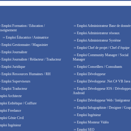
› Emploi Formation / Education /
›› Emploi Administrateur Base de donnée
nseignement
›› Emploi Administrateur réseaux
›› Emploi Éducatrice / Animatrice
›› Emploi Administrateur Système
› Emploi Gestionnaire / Magasinier
›› Emploi Chef de projet / Chef d’équipe
› Emploi Journaliste
›› Emploi Community Manager / Social
› Emploi Journaliste / Rédacteur / Traducteur
Manager
› Emploi Juridique
›› Emploi Conseillers / Consultants
› Emploi Ressources Humaines / RH
›› Emploi Développeur
› Emploi Superviseurs
›› Emploi Développeur .Net C# VB Java
› Emploi Traducteur
›› Emploi Développeur IOS / Développe
Android
mploi Architecte
›› Emploi Développeur Web / Intégrateur
mploi Esthétique / Coiffure
›› Emploi Infographiste / Designer / Grap
mploi Freelance
›› Emploi Ingénieur
mploi Génie Civil
›› Emploi Monteur Vidéo
mploi Ingénieur
›› Emploi SEO