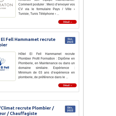
Comment postuler : Merci d’envoyer vos
CV via le formulaire Pays / Ville ›
Tunisie, Tunis Téléphone › ...
Détail ››
 El Fell Hammamet recrute
Oct,
2023
bier
Hôtel El Fell Hammamet recrute
Plombier Profil Formation : Diplôme en
Plomberie, en Maintenance ou dans un
domaine similaire. Expérience :
Minimum de 03 ans d’expérience en
plomberie, de préférence dans le ...
Détail ››
Climat recrute Plombier /
Déc,
2022
ur / Chauffagiste