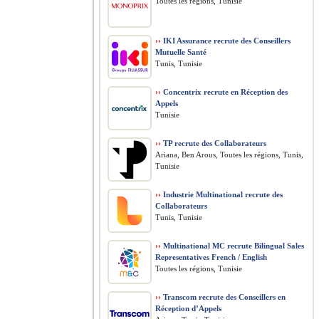
Toutes les régions, Tunisie
››
IKI Assurance recrute des Conseillers
Mutuelle Santé
Tunis, Tunisie
››
Concentrix recrute en Réception des
Appels
Tunisie
››
TP recrute des Collaborateurs
Ariana, Ben Arous, Toutes les régions, Tunis,
Tunisie
››
Industrie Multinational recrute des
Collaborateurs
Tunis, Tunisie
››
Multinational MC recrute Bilingual Sales
Representatives French / English
Toutes les régions, Tunisie
››
Transcom recrute des Conseillers en
Réception d’Appels