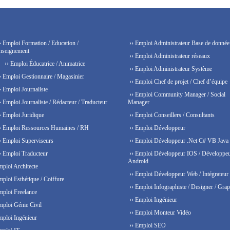
› Emploi Formation / Education /
›› Emploi Administrateur Base de donnée
nseignement
›› Emploi Administrateur réseaux
›› Emploi Éducatrice / Animatrice
›› Emploi Administrateur Système
› Emploi Gestionnaire / Magasinier
›› Emploi Chef de projet / Chef d’équipe
› Emploi Journaliste
›› Emploi Community Manager / Social
› Emploi Journaliste / Rédacteur / Traducteur
Manager
› Emploi Juridique
›› Emploi Conseillers / Consultants
› Emploi Ressources Humaines / RH
›› Emploi Développeur
› Emploi Superviseurs
›› Emploi Développeur .Net C# VB Java
› Emploi Traducteur
›› Emploi Développeur IOS / Développe
Android
mploi Architecte
›› Emploi Développeur Web / Intégrateur
mploi Esthétique / Coiffure
›› Emploi Infographiste / Designer / Grap
mploi Freelance
›› Emploi Ingénieur
mploi Génie Civil
›› Emploi Monteur Vidéo
mploi Ingénieur
›› Emploi SEO