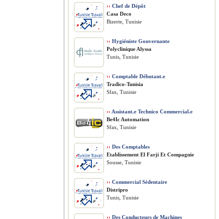
››
Chef de Dépôt
Casa Deco
Bizerte, Tunisie
››
Hygiéniste Gouvernante
Polyclinique Alyssa
Tunis, Tunisie
››
Comptable Débutant.e
Tradico-Tunisia
Sfax, Tunisie
››
Assistant.e Technico Commercial.e
Be4Ic Automation
Sfax, Tunisie
››
Des Comptables
Etablissement El Farji Et Compagnie
Sousse, Tunisie
››
Commercial Sédentaire
Distripro
Tunis, Tunisie
››
Des Conducteurs de Machines