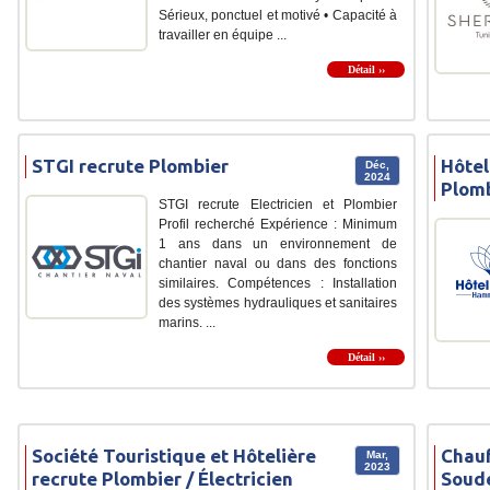
Sérieux, ponctuel et motivé • Capacité à
travailler en équipe ...
Détail ››
STGI recrute Plombier
Hôtel
Déc,
2024
Plom
STGI recrute Electricien et Plombier
Profil recherché Expérience : Minimum
1 ans dans un environnement de
chantier naval ou dans des fonctions
similaires. Compétences : Installation
des systèmes hydrauliques et sanitaires
marins. ...
Détail ››
Société Touristique et Hôtelière
Chauf
Mar,
2023
recrute Plombier / Électricien
Soude