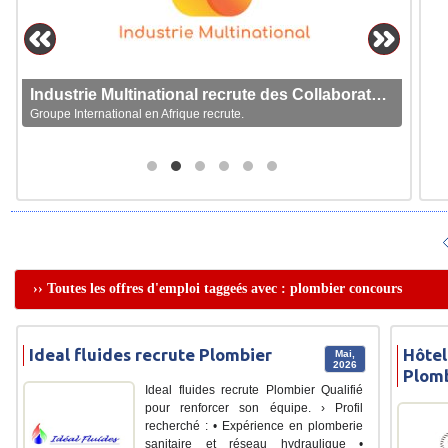
Industrie Multinational recrute des Collaborateurs
Groupe International en Afrique recrute.
›› Toutes les offres d'emploi taggeés avec : plombier concours
Ideal fluides recrute Plombier
Hôtel
Mai,
2026
Plom
Ideal fluides recrute Plombier Qualifié
pour renforcer son équipe. › Profil
recherché : • Expérience en plomberie
sanitaire et réseau hydraulique •