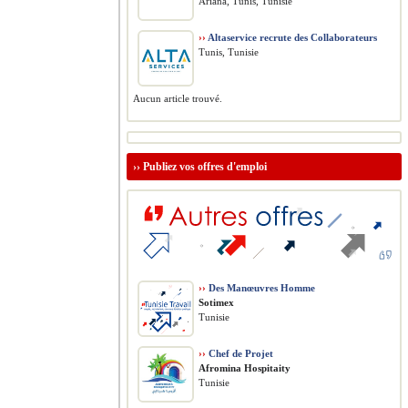
Ariana, Tunis, Tunisie
››
Altaservice recrute des Collaborateurs
Tunis, Tunisie
Aucun article trouvé.
››
Publiez vos offres d'emploi
››
Des Manœuvres Homme
Sotimex
Tunisie
››
Chef de Projet
Afromina Hospitaity
Tunisie