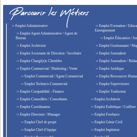
›› Emploi Administrative
›› Emploi Formation / Educat
Enseignement
›› Emploi Agent Administrative / Agent de
Bureau
›› Emploi Éducatrice / An
›› Emploi Archiviste
›› Emploi Gestionnaire / Ma
›› Emploi Assistante de Direction / Secrétaire
›› Emploi Journaliste
›› Emploi Chargé(e)s Clientèles
›› Emploi Journaliste / Rédac
›› Emploi Commercial / Marketing / Vente
›› Emploi Juridique
›› Emploi Commercial / Agent Commercial
›› Emploi Ressources Huma
›› Emploi Technico-Commercial
›› Emploi Superviseurs
›› Emploi Comptabilité - Finance
›› Emploi Traducteur
›› Emploi Conseillers / Consultants
›› Emploi Architecte
›› Emploi Coordinateur
›› Emploi Esthétique / Coiffure
›› Emploi Directeur / Manager
›› Emploi Freelance
›› Emploi Chef de projet
›› Emploi Génie Civil
›› Emploi Chef d’équipe
›› Emploi Ingénieur