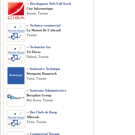
››
Développeur Web Full Stack
Cisa Informatique
Sousse, Tunisie
››
Technico-commercial
La Maison De L’abrasif
Tunisie
››
Technicien Sav
Tti Elecsa
Nabeul, Tunisie
››
Assistant.e Technique
Westpoint Domotech
Tunis, Tunisie
››
Assistante Administrative
Boraplast Group
Ben Arous, Tunisie
››
Des Chefs de Rang
Allescale
Tunis, Tunisie
››
Commercial Terrain