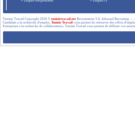
›› Emploi Responsable
›› Emploi IT
Tunisie Travail Copyright 2026 ©
tunisietravail.net
Recrutement 3.0, Inbound Recruiting .- .-.. --- 
Candidats a la recherche d'emploi,
Tunisie Travail
vous permet de retrouver des offres d'emploi 
Entreprises a la recherche de collaborateurs, Tunisie Travail vous permet de diffuser vos annon