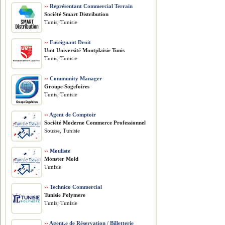
››
Représentant Commercial Terrain
Société Smart Distribution
Tunis, Tunisie
››
Enseignant Droit
Umt Université Montplaisir Tunis
Tunis, Tunisie
››
Community Manager
Groupe Sogefoires
Tunis, Tunisie
››
Agent de Comptoir
Société Moderne Commerce Professionnel
Sousse, Tunisie
››
Mouliste
Monster Mold
Tunisie
››
Technico Commercial
Tunisie Polymere
Tunis, Tunisie
››
Agent.e de Réservation / Billetterie