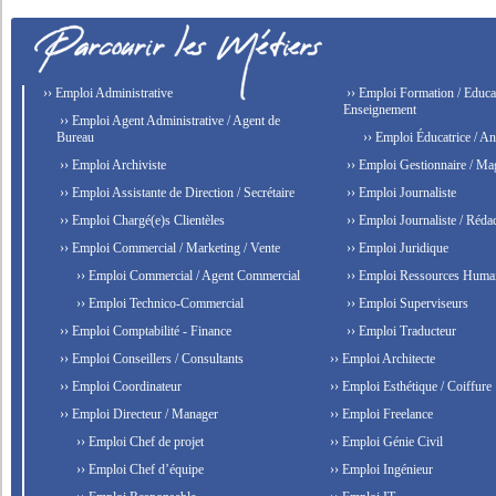
›› Emploi Administrative
›› Emploi Formation / Educat
Enseignement
›› Emploi Agent Administrative / Agent de
Bureau
›› Emploi Éducatrice / An
›› Emploi Archiviste
›› Emploi Gestionnaire / Ma
›› Emploi Assistante de Direction / Secrétaire
›› Emploi Journaliste
›› Emploi Chargé(e)s Clientèles
›› Emploi Journaliste / Rédac
›› Emploi Commercial / Marketing / Vente
›› Emploi Juridique
›› Emploi Commercial / Agent Commercial
›› Emploi Ressources Huma
›› Emploi Technico-Commercial
›› Emploi Superviseurs
›› Emploi Comptabilité - Finance
›› Emploi Traducteur
›› Emploi Conseillers / Consultants
›› Emploi Architecte
›› Emploi Coordinateur
›› Emploi Esthétique / Coiffure
›› Emploi Directeur / Manager
›› Emploi Freelance
›› Emploi Chef de projet
›› Emploi Génie Civil
›› Emploi Chef d’équipe
›› Emploi Ingénieur