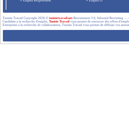
›› Emploi Responsable
›› Emploi IT
Tunisie Travail Copyright 2026 ©
tunisietravail.net
Recrutement 3.0, Inbound Recruiting .- .-.. --- 
Candidats a la recherche d'emploi,
Tunisie Travail
vous permet de retrouver des offres d'emploi 
Entreprises a la recherche de collaborateurs, Tunisie Travail vous permet de diffuser vos annon