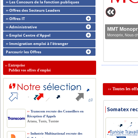
›› Les Concours de la fonction publiques
›› Offres des Secteurs Leaders
›› Offres IT
›› Administrative
MMT Monoprix
›› Emploi Centre d'Appel
Monoprix, Nous che
›› Immigration emploi à l'étranger
Parcourir les Offres
››
Entreprise
Publiez vos offres d'emploi
›› Toutes les of
Somatex rec
››
Transcom recrute des Conseillers en
Réception d’Appels
Ariana, Tunis, Tunisie
››
Industrie Multinational recrute des