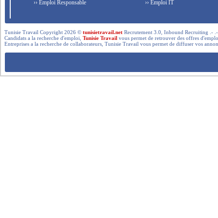
›› Emploi Responsable
›› Emploi IT
Tunisie Travail Copyright 2026 ©
tunisietravail.net
Recrutement 3.0, Inbound Recruiting .- .-.. --- 
Candidats a la recherche d'emploi,
Tunisie Travail
vous permet de retrouver des offres d'emploi 
Entreprises a la recherche de collaborateurs, Tunisie Travail vous permet de diffuser vos annon