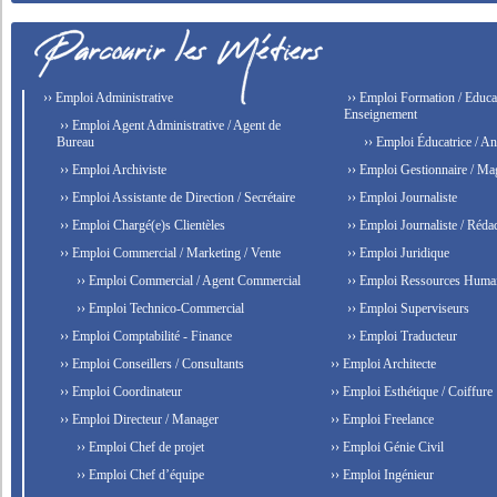
›› Emploi Administrative
›› Emploi Formation / Educat
Enseignement
›› Emploi Agent Administrative / Agent de
Bureau
›› Emploi Éducatrice / An
›› Emploi Archiviste
›› Emploi Gestionnaire / Ma
›› Emploi Assistante de Direction / Secrétaire
›› Emploi Journaliste
›› Emploi Chargé(e)s Clientèles
›› Emploi Journaliste / Rédac
›› Emploi Commercial / Marketing / Vente
›› Emploi Juridique
›› Emploi Commercial / Agent Commercial
›› Emploi Ressources Huma
›› Emploi Technico-Commercial
›› Emploi Superviseurs
›› Emploi Comptabilité - Finance
›› Emploi Traducteur
›› Emploi Conseillers / Consultants
›› Emploi Architecte
›› Emploi Coordinateur
›› Emploi Esthétique / Coiffure
›› Emploi Directeur / Manager
›› Emploi Freelance
›› Emploi Chef de projet
›› Emploi Génie Civil
›› Emploi Chef d’équipe
›› Emploi Ingénieur