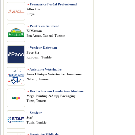
››
Formatrice l’oréal Professionnel
Alfoz Cie
Libye
››
Peintre en Bâtiment
El Mazraa
Ben Arous, Nabeul, Tunisie
››
Vendeur Kairouan
Paco S.a
Kairouan, Tunisie
››
Assistante Vétérinaire
Aura Clinique Vétérinaire Hammamet
Nabeul, Tunisie
››
Des Techniciens Conducteur Machine
Mega Printing &Amp; Packaging
Tunis, Tunisie
››
Soudeur
Staf
Tunis, Tunisie
››
Secrétaire Médicale