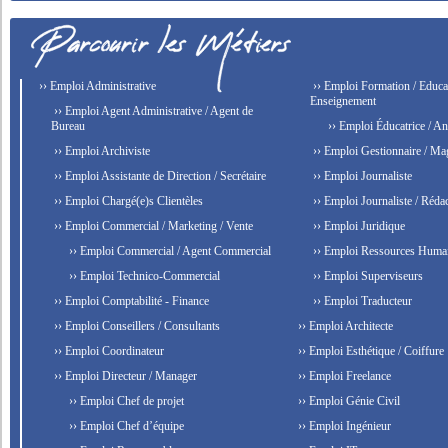
›› Emploi Administrative
›› Emploi Formation / Educat
Enseignement
›› Emploi Agent Administrative / Agent de
Bureau
›› Emploi Éducatrice / An
›› Emploi Archiviste
›› Emploi Gestionnaire / Ma
›› Emploi Assistante de Direction / Secrétaire
›› Emploi Journaliste
›› Emploi Chargé(e)s Clientèles
›› Emploi Journaliste / Rédac
›› Emploi Commercial / Marketing / Vente
›› Emploi Juridique
›› Emploi Commercial / Agent Commercial
›› Emploi Ressources Huma
›› Emploi Technico-Commercial
›› Emploi Superviseurs
›› Emploi Comptabilité - Finance
›› Emploi Traducteur
›› Emploi Conseillers / Consultants
›› Emploi Architecte
›› Emploi Coordinateur
›› Emploi Esthétique / Coiffure
›› Emploi Directeur / Manager
›› Emploi Freelance
›› Emploi Chef de projet
›› Emploi Génie Civil
›› Emploi Chef d’équipe
›› Emploi Ingénieur