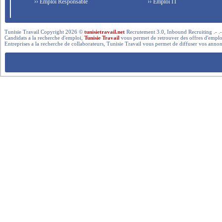
›› Emploi Responsable
›› Emploi IT
Tunisie Travail Copyright 2026 ©
tunisietravail.net
Recrutement 3.0, Inbound Recruiting .- .-.. --- 
Candidats a la recherche d'emploi,
Tunisie Travail
vous permet de retrouver des offres d'emploi 
Entreprises a la recherche de collaborateurs, Tunisie Travail vous permet de diffuser vos annon