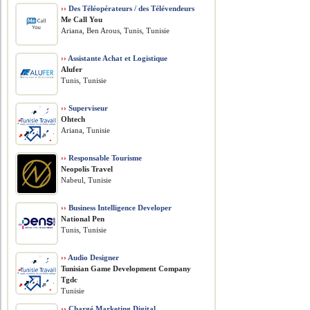
››
Des Téléopérateurs / des Télévendeurs
Me Call You
Ariana, Ben Arous, Tunis, Tunisie
››
Assistante Achat et Logistique
Alufer
Tunis, Tunisie
››
Superviseur
Ohtech
Ariana, Tunisie
››
Responsable Tourisme
Neopolis Travel
Nabeul, Tunisie
››
Business Intelligence Developer
National Pen
Tunis, Tunisie
››
Audio Designer
Tunisian Game Development Company
Tgdc
Tunisie
››
Chargé Marketing Digital