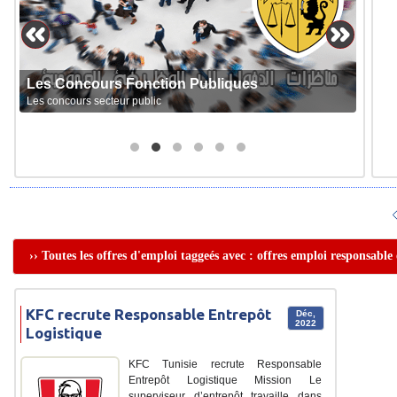
Les Concours Fonction Publiques
Les concours secteur public
›› Toutes les offres d'emploi taggeés avec : offres emploi responsable
KFC recrute Responsable Entrepôt
Déc,
2022
Logistique
KFC Tunisie recrute Responsable
Entrepôt Logistique Mission Le
superviseur d’entrepôt travaille dans