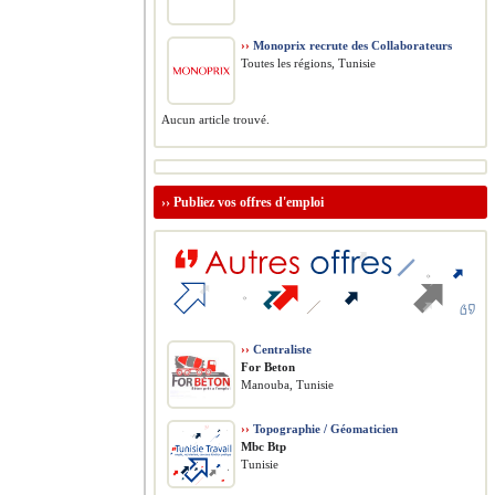
››
Monoprix recrute des Collaborateurs
Toutes les régions, Tunisie
Aucun article trouvé.
››
Publiez vos offres d'emploi
››
Centraliste
For Beton
Manouba, Tunisie
››
Topographie / Géomaticien
Mbc Btp
Tunisie