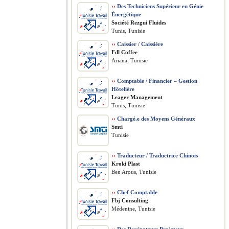
››
Des Techniciens Supérieur en Génie
Énergétique
Société Rezgui Fluides
Tunis, Tunisie
››
Caissier / Caissière
Fdl Coffee
Ariana, Tunisie
››
Comptable / Financier – Gestion
Hôtelière
Leager Management
Tunis, Tunisie
››
Chargé.e des Moyens Généraux
Smti
Tunisie
››
Traducteur / Traductrice Chinois
Kroki Plast
Ben Arous, Tunisie
››
Chef Comptable
Fbj Consulting
Médenine, Tunisie