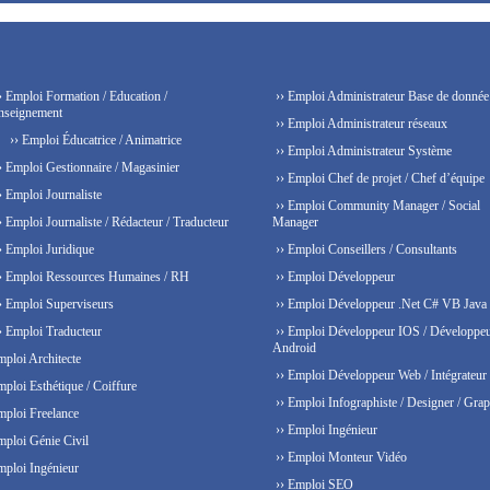
› Emploi Formation / Education /
›› Emploi Administrateur Base de donnée
nseignement
›› Emploi Administrateur réseaux
›› Emploi Éducatrice / Animatrice
›› Emploi Administrateur Système
› Emploi Gestionnaire / Magasinier
›› Emploi Chef de projet / Chef d’équipe
› Emploi Journaliste
›› Emploi Community Manager / Social
› Emploi Journaliste / Rédacteur / Traducteur
Manager
› Emploi Juridique
›› Emploi Conseillers / Consultants
› Emploi Ressources Humaines / RH
›› Emploi Développeur
› Emploi Superviseurs
›› Emploi Développeur .Net C# VB Java
› Emploi Traducteur
›› Emploi Développeur IOS / Développe
Android
mploi Architecte
›› Emploi Développeur Web / Intégrateur
mploi Esthétique / Coiffure
›› Emploi Infographiste / Designer / Grap
mploi Freelance
›› Emploi Ingénieur
mploi Génie Civil
›› Emploi Monteur Vidéo
mploi Ingénieur
›› Emploi SEO