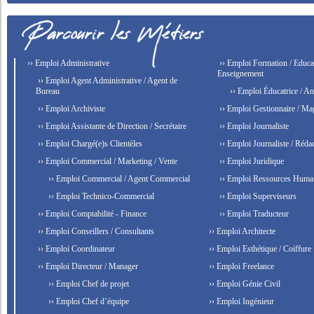
›› Emploi Administrative
›› Emploi Formation / Educat
Enseignement
›› Emploi Agent Administrative / Agent de
Bureau
›› Emploi Éducatrice / An
›› Emploi Archiviste
›› Emploi Gestionnaire / Ma
›› Emploi Assistante de Direction / Secrétaire
›› Emploi Journaliste
›› Emploi Chargé(e)s Clientèles
›› Emploi Journaliste / Rédac
›› Emploi Commercial / Marketing / Vente
›› Emploi Juridique
›› Emploi Commercial / Agent Commercial
›› Emploi Ressources Huma
›› Emploi Technico-Commercial
›› Emploi Superviseurs
›› Emploi Comptabilité - Finance
›› Emploi Traducteur
›› Emploi Conseillers / Consultants
›› Emploi Architecte
›› Emploi Coordinateur
›› Emploi Esthétique / Coiffure
›› Emploi Directeur / Manager
›› Emploi Freelance
›› Emploi Chef de projet
›› Emploi Génie Civil
›› Emploi Chef d’équipe
›› Emploi Ingénieur