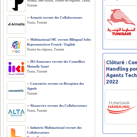
Ariana, Ben Arous, Toutes les régions, Tunis,
Tunisie
››
Armatis recrute des Collaborateurs
Tunis, Tunisie
››
Multinational MC recrute Bilingual Sales
Representatives French / English
Toutes les régions, Tunisie
Clôturé : Co
››
IKI Assurance recrute des Conseillers
Mutuelle Santé
Handling po
Tunis, Tunisie
Agents Tech
2022
››
Concentrix recrute en Réception des
Appels
Tunisie
››
Altaservice recrute des Collaborateurs
Tunis, Tunisie
››
Industrie Multinational recrute des
Collaborateurs