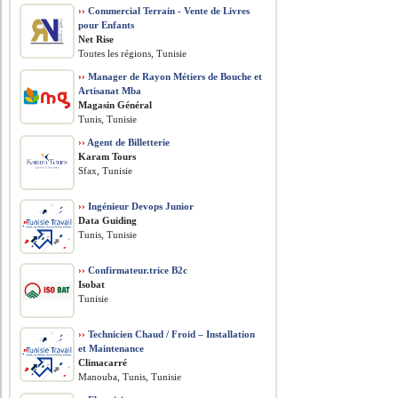
››
Commercial Terrain - Vente de Livres
pour Enfants
Net Rise
Toutes les régions, Tunisie
››
Manager de Rayon Métiers de Bouche et
Artisanat Mba
Magasin Général
Tunis, Tunisie
››
Agent de Billetterie
Karam Tours
Sfax, Tunisie
››
Ingénieur Devops Junior
Data Guiding
Tunis, Tunisie
››
Confirmateur.trice B2c
Isobat
Tunisie
››
Technicien Chaud / Froid – Installation
et Maintenance
Climacarré
Manouba, Tunis, Tunisie