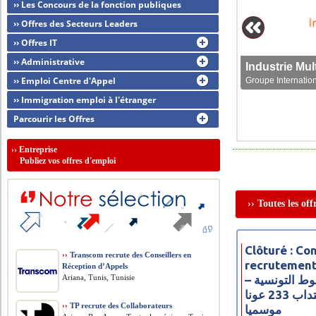
›› Les Concours de la fonction publiques
›› Offres des Secteurs Leaders
›› Offres IT
›› Administrative
›› Emploi Centre d'Appel
Groupe Internation
›› Immigration emploi à l'étranger
Parcourir les Offres
››
Entreprise
Publiez vos offres d'emploi
›› Toutes les of
Clôturé : Co
››
Transcom recrute des Conseillers en
recrutement
Réception d’Appels
Ariana, Tunis, Tunisie
– مناظرة شركة الخطوط التونسية
للخدمات الأرضية لانتداب 233 عونا
››
TP recrute des Collaborateurs
موسميا