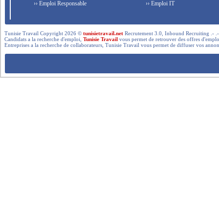
›› Emploi Responsable
›› Emploi IT
Tunisie Travail Copyright 2026 ©
tunisietravail.net
Recrutement 3.0, Inbound Recruiting .- .-.. --- 
Candidats a la recherche d'emploi,
Tunisie Travail
vous permet de retrouver des offres d'emploi 
Entreprises a la recherche de collaborateurs, Tunisie Travail vous permet de diffuser vos annon