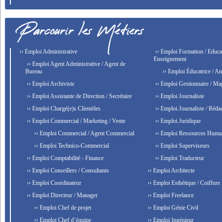
›› Emploi Administrative
›› Emploi Formation / Educat
Enseignement
›› Emploi Agent Administrative / Agent de
Bureau
›› Emploi Éducatrice / An
›› Emploi Archiviste
›› Emploi Gestionnaire / Ma
›› Emploi Assistante de Direction / Secrétaire
›› Emploi Journaliste
›› Emploi Chargé(e)s Clientèles
›› Emploi Journaliste / Rédac
›› Emploi Commercial / Marketing / Vente
›› Emploi Juridique
›› Emploi Commercial / Agent Commercial
›› Emploi Ressources Huma
›› Emploi Technico-Commercial
›› Emploi Superviseurs
›› Emploi Comptabilité - Finance
›› Emploi Traducteur
›› Emploi Conseillers / Consultants
›› Emploi Architecte
›› Emploi Coordinateur
›› Emploi Esthétique / Coiffure
›› Emploi Directeur / Manager
›› Emploi Freelance
›› Emploi Chef de projet
›› Emploi Génie Civil
›› Emploi Chef d’équipe
›› Emploi Ingénieur