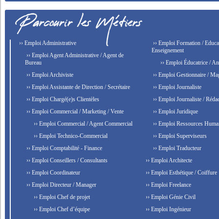
›› Emploi Administrative
›› Emploi Formation / Educat
Enseignement
›› Emploi Agent Administrative / Agent de
Bureau
›› Emploi Éducatrice / An
›› Emploi Archiviste
›› Emploi Gestionnaire / Ma
›› Emploi Assistante de Direction / Secrétaire
›› Emploi Journaliste
›› Emploi Chargé(e)s Clientèles
›› Emploi Journaliste / Rédac
›› Emploi Commercial / Marketing / Vente
›› Emploi Juridique
›› Emploi Commercial / Agent Commercial
›› Emploi Ressources Huma
›› Emploi Technico-Commercial
›› Emploi Superviseurs
›› Emploi Comptabilité - Finance
›› Emploi Traducteur
›› Emploi Conseillers / Consultants
›› Emploi Architecte
›› Emploi Coordinateur
›› Emploi Esthétique / Coiffure
›› Emploi Directeur / Manager
›› Emploi Freelance
›› Emploi Chef de projet
›› Emploi Génie Civil
›› Emploi Chef d’équipe
›› Emploi Ingénieur