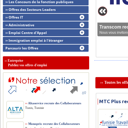
›› Les Concours de la fonction publiques
›› Offres des Secteurs Leaders
›› Offres IT
›› Administrative
Transcom rec
›› Emploi Centre d'Appel
Nous vous invitons
›› Immigration emploi à l'étranger
Parcourir les Offres
››
Entreprise
Publiez vos offres d'emploi
›› Toutes les of
MTC Plus re
››
Altaservice recrute des Collaborateurs
Tunis, Tunisie
››
Monoprix recrute des Collaborateurs