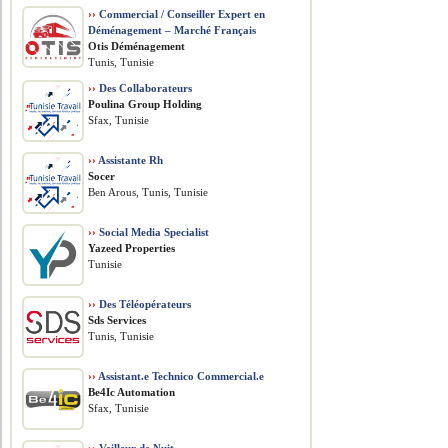
››
Commercial / Conseiller Expert en
Déménagement – Marché Français
Otis Déménagement
Tunis, Tunisie
››
Des Collaborateurs
Poulina Group Holding
Sfax, Tunisie
››
Assistante Rh
Socer
Ben Arous, Tunis, Tunisie
››
Social Media Specialist
Yazeed Properties
Tunisie
››
Des Téléopérateurs
Sds Services
Tunis, Tunisie
››
Assistant.e Technico Commercial.e
Be4Ic Automation
Sfax, Tunisie