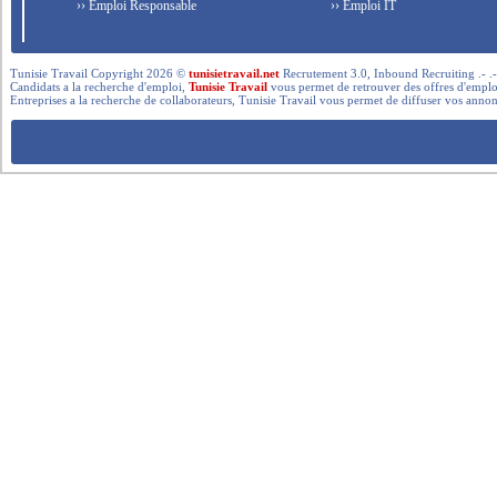
›› Emploi Responsable
›› Emploi IT
Tunisie Travail Copyright 2026 ©
tunisietravail.net
Recrutement 3.0, Inbound Recruiting .- .-.. --- 
Candidats a la recherche d'emploi,
Tunisie Travail
vous permet de retrouver des offres d'emploi 
Entreprises a la recherche de collaborateurs, Tunisie Travail vous permet de diffuser vos annon