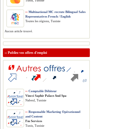
Tunis, Tunisie
››
Multinational MC recrute Bilingual Sales
Representatives French / English
Toutes les régions, Tunisie
Aucun article trouvé.
››
Publiez vos offres d'emploi
››
Comptable Débiteur
Vincci Saphir Palace And Spa
Nabeul, Tunisie
››
Responsable Marketing Opérationnel
and Content
Fm Services
Tunis, Tunisie