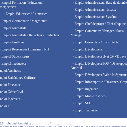
› Emploi Formation / Education /
›› Emploi Administrateur Base de donnée
nseignement
›› Emploi Administrateur réseaux
›› Emploi Éducatrice / Animatrice
›› Emploi Administrateur Système
› Emploi Gestionnaire / Magasinier
›› Emploi Chef de projet / Chef d’équipe
› Emploi Journaliste
›› Emploi Community Manager / Social
› Emploi Journaliste / Rédacteur / Traducteur
Manager
› Emploi Juridique
›› Emploi Conseillers / Consultants
› Emploi Ressources Humaines / RH
›› Emploi Développeur
› Emploi Superviseurs
›› Emploi Développeur .Net C# VB Java
› Emploi Traducteur
›› Emploi Développeur IOS / Développe
Android
mploi Architecte
›› Emploi Développeur Web / Intégrateur
mploi Esthétique / Coiffure
›› Emploi Infographiste / Designer / Grap
mploi Freelance
›› Emploi Ingénieur
mploi Génie Civil
›› Emploi Monteur Vidéo
mploi Ingénieur
›› Emploi SEO
mploi IT
›› Emploi Technicien
 Inbound Recruiting .- .-.. --- ..- .. / -.- .... .- .-.. . -..
trouver des offres d'emploi actualisees en Tunisie, à l'étranger, les concours et les recrutements 