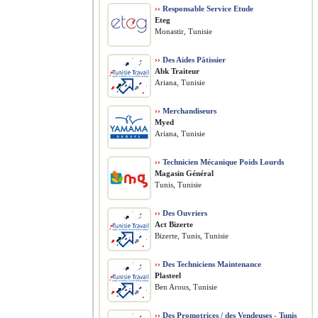
››
Responsable Service Etude
Eteg
Monastir, Tunisie
››
Des Aides Pâtissier
Abk Traiteur
Ariana, Tunisie
››
Merchandiseurs
Myed
Ariana, Tunisie
››
Technicien Mécanique Poids Lourds
Magasin Général
Tunis, Tunisie
››
Des Ouvriers
Act Bizerte
Bizerte, Tunis, Tunisie
››
Des Techniciens Maintenance
Plasteel
Ben Arous, Tunisie
››
Des Promotrices / des Vendeuses - Tunis