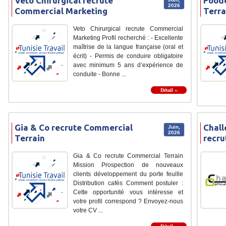
Veto Chirurgical recrute
Food
2026
Commercial Marketing
Terra
Veto Chirurgical recrute Commercial
Marketing Profil recherché : - Excellente
maîtrise de la langue française (oral et
écrit) - Permis de conduire obligatoire
avec minimum 5 ans d’expérience de
conduite - Bonne ...
Détail ››
Gia & Co recrute Commercial
Chall
Juin,
2026
Terrain
recru
Gia & Co recrute Commercial Terrain
Mission Prospection de nouveaux
clients développement du porte feuille
Distribution cafés Comment postuler :
Cette opportunité vous intéresse et
votre profil correspond ? Envoyez-nous
votre CV ...