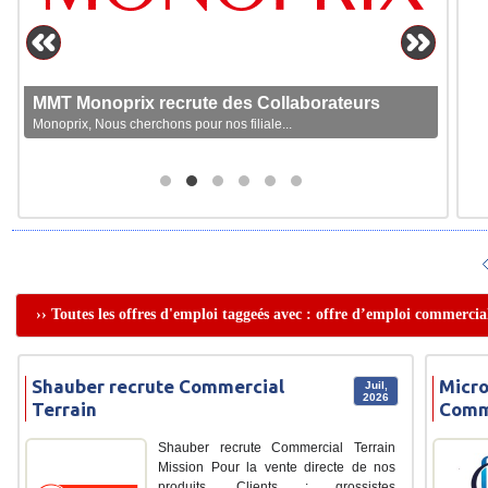
MMT Monoprix recrute des Collaborateurs
Monoprix, Nous cherchons pour nos filiale...
›› Toutes les offres d'emploi taggeés avec : offre d’emploi commercia
Shauber recrute Commercial
Micro
Juil,
2026
Terrain
Comme
Shauber recrute Commercial Terrain
Mission Pour la vente directe de nos
produits. Clients : grossistes