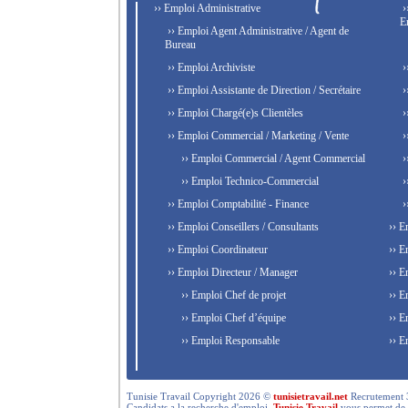
›› Emploi Administrative
›
E
›› Emploi Agent Administrative / Agent de
Bureau
›› Emploi Archiviste
›
›› Emploi Assistante de Direction / Secrétaire
›
›› Emploi Chargé(e)s Clientèles
›
›› Emploi Commercial / Marketing / Vente
›
›› Emploi Commercial / Agent Commercial
›
›› Emploi Technico-Commercial
›
›› Emploi Comptabilité - Finance
›
›› Emploi Conseillers / Consultants
›› E
›› Emploi Coordinateur
›› E
›› Emploi Directeur / Manager
›› E
›› Emploi Chef de projet
›› E
›› Emploi Chef d’équipe
›› E
›› Emploi Responsable
›› E
Tunisie Travail Copyright 2026 ©
tunisietravail.net
Recrutement 3.0,
Candidats a la recherche d'emploi,
Tunisie Travail
vous permet de re