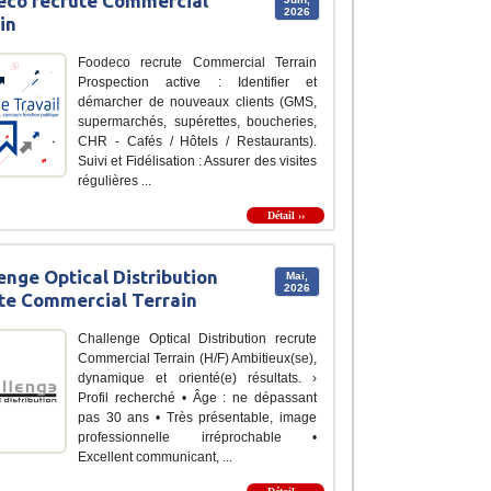
eco recrute Commercial
2026
in
Foodeco recrute Commercial Terrain
Prospection active : Identifier et
démarcher de nouveaux clients (GMS,
supermarchés, supérettes, boucheries,
CHR - Cafés / Hôtels / Restaurants).
Suivi et Fidélisation : Assurer des visites
régulières ...
Détail ››
enge Optical Distribution
Mai,
2026
te Commercial Terrain
Challenge Optical Distribution recrute
Commercial Terrain (H/F) Ambitieux(se),
dynamique et orienté(e) résultats. ›
Profil recherché • Âge : ne dépassant
pas 30 ans • Très présentable, image
professionnelle irréprochable •
Excellent communicant, ...