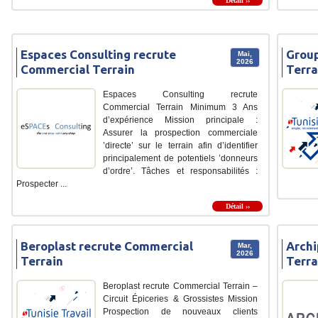
Détail ››
Espaces Consulting recrute
Group
Mai,
2026
Commercial Terrain
Terra
Espaces Consulting recrute
Commercial Terrain Minimum 3 Ans
d’expérience Mission principale :
Assurer la prospection commerciale
’directe’ sur le terrain afin d’identifier
principalement de potentiels ’donneurs
d’ordre’. Tâches et responsabilités :
Prospecter ...
Détail ››
Beroplast recrute Commercial
Archi
Mar,
2026
Terrain
Terra
Beroplast recrute Commercial Terrain –
Circuit Épiceries & Grossistes Mission
Prospection de nouveaux clients