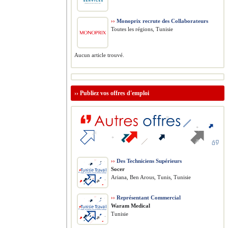
››
Monoprix recrute des Collaborateurs
Toutes les régions, Tunisie
Aucun article trouvé.
››
Publiez vos offres d'emploi
››
Des Techniciens Supérieurs
Socer
Ariana, Ben Arous, Tunis, Tunisie
››
Représentant Commercial
Waram Medical
Tunisie