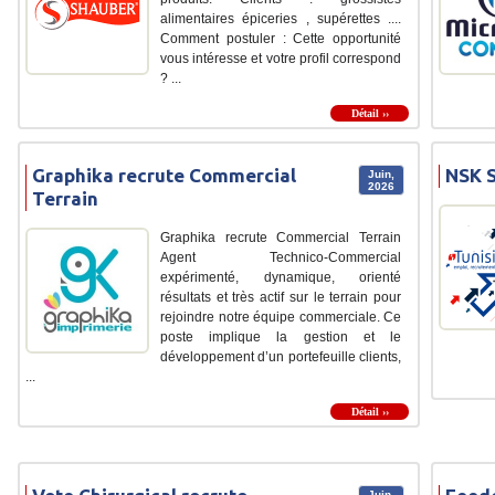
alimentaires épiceries , supérettes ....
Comment postuler : Cette opportunité
vous intéresse et votre profil correspond
? ...
Détail ››
Graphika recrute Commercial
NSK S
Juin,
2026
Terrain
Graphika recrute Commercial Terrain
Agent Technico-Commercial
expérimenté, dynamique, orienté
résultats et très actif sur le terrain pour
rejoindre notre équipe commerciale. Ce
poste implique la gestion et le
développement d’un portefeuille clients,
...
Détail ››
Juin,