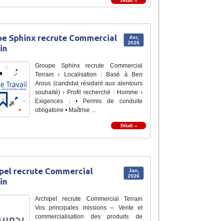
Détail ››
e Sphinx recrute Commercial
Avr,
2026
in
Groupe Sphinx recrute Commercial
Terrain › Localisation : Basé à Ben
Arous (candidat résidant aux alentours
souhaité) › Profil recherché : Homme ›
Exigences : • Permis de conduite
obligatoire • Maîtrise ...
Détail ››
pel recrute Commercial
Jan,
2026
in
Archipel recrute Commercial Terrain
Vos principales missions – Vente et
commercialisation des produits de