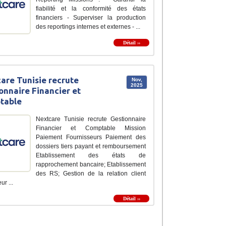
fiabilité et la conformité des états
financiers - Superviser la production
des reportings internes et externes - ...
Détail ››
are Tunisie recrute
Nov,
2025
onnaire Financier et
table
Nextcare Tunisie recrute Gestionnaire
Financier et Comptable Mission
Paiement Fournisseurs Paiement des
dossiers tiers payant et remboursement
Etablissement des états de
rapprochement bancaire; Etablissement
des RS; Gestion de la relation client
ur ...
Détail ››