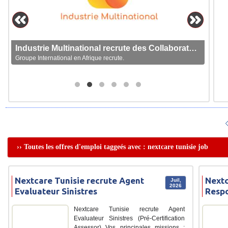
Industrie Multinational recrute des Collaborateurs
Groupe International en Afrique recrute.
›› Toutes les offres d'emploi taggeés avec : nextcare tunisie job
Nextcare Tunisie recrute Agent
Nextc
Juil,
2026
Evaluateur Sinistres
Respo
Nextcare Tunisie recrute Agent
Evaluateur Sinistres (Pré-Certification
Assessor) Vos principales missions :