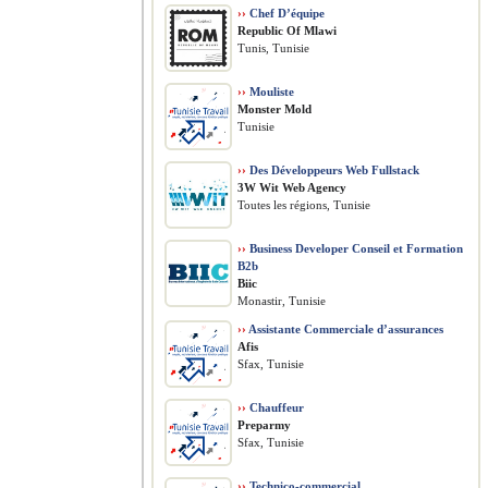
››
Chef D’équipe
Republic Of Mlawi
Tunis, Tunisie
››
Mouliste
Monster Mold
Tunisie
››
Des Développeurs Web Fullstack
3W Wit Web Agency
Toutes les régions, Tunisie
››
Business Developer Conseil et Formation
B2b
Biic
Monastir, Tunisie
››
Assistante Commerciale d’assurances
Afis
Sfax, Tunisie
››
Chauffeur
Preparmy
Sfax, Tunisie
››
Technico-commercial