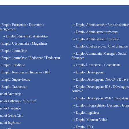
› Emploi Formation / Education /
›› Emploi Administrateur Base de donnée
nseignement
›› Emploi Administrateur réseaux
›› Emploi Éducatrice / Animatrice
›› Emploi Administrateur Système
› Emploi Gestionnaire / Magasinier
›› Emploi Chef de projet / Chef d’équipe
› Emploi Journaliste
›› Emploi Community Manager / Social
› Emploi Journaliste / Rédacteur / Traducteur
Manager
› Emploi Juridique
›› Emploi Conseillers / Consultants
› Emploi Ressources Humaines / RH
›› Emploi Développeur
› Emploi Superviseurs
›› Emploi Développeur .Net C# VB Java
› Emploi Traducteur
›› Emploi Développeur IOS / Développe
Android
mploi Architecte
›› Emploi Développeur Web / Intégrateur
mploi Esthétique / Coiffure
›› Emploi Infographiste / Designer / Grap
mploi Freelance
›› Emploi Ingénieur
mploi Génie Civil
›› Emploi Monteur Vidéo
mploi Ingénieur
›› Emploi SEO