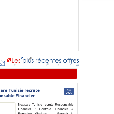
are Tunisie recrute
Avr,
2026
nsable Financier
Nextcare Tunisie recrute Responsable
Financier : Contrôle Financier &
Reporting Missions : - Garantir la