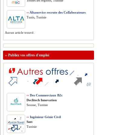
Toutes les régions, Tunisie
››
Altaservice recrute des Collaborateurs
Tunis, Tunisie
Aucun article trouvé.
››
Publiez vos offres d'emploi
››
Des Commerciaux B2c
Declitech Innovation
Sousse, Tunisie
››
Ingénieur Génie Civil
Sntt
Tunisie