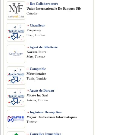
››
Des Collaborateurs
Union Internationale De Banques Uib
Canada
››
Chauffeur
Preparmy
Sfax, Tunisie
››
Agent de Billetterie
Karam Tours
Sfax, Tunisie
››
Comptable
Moustiquaire
Tunis, Tunisie
››
Agent de Bureau
Micste Inc Sarl
Ariana, Tunisie
››
Ingénieur Devosp Aws
Mayar Des Services Informatiques
Tunisie
››
Conseiller Immobilier