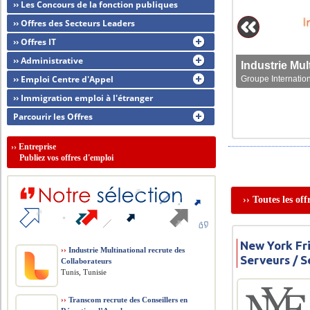
›› Les Concours de la fonction publiques
›› Offres des Secteurs Leaders
›› Offres IT
›› Administrative
Les Concour
›› Emploi Centre d'Appel
Groupe Internation
Les concours sect
›› Immigration emploi à l'étranger
Parcourir les Offres
››
Entreprise
Publiez vos offres d'emploi
›› Toutes les of
New York Fr
››
Industrie Multinational recrute des
Serveurs / 
Collaborateurs
Tunis, Tunisie
››
Transcom recrute des Conseillers en