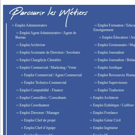
›› Emploi Administrative
›› Emploi Formation / Educat
Enseignement
›› Emploi Agent Administrative / Agent de
Bureau
›› Emploi Éducatrice / An
›› Emploi Archiviste
›› Emploi Gestionnaire / Ma
›› Emploi Assistante de Direction / Secrétaire
›› Emploi Journaliste
›› Emploi Chargé(e)s Clientèles
›› Emploi Journaliste / Rédac
›› Emploi Commercial / Marketing / Vente
›› Emploi Juridique
›› Emploi Commercial / Agent Commercial
›› Emploi Ressources Huma
›› Emploi Technico-Commercial
›› Emploi Superviseurs
›› Emploi Comptabilité - Finance
›› Emploi Traducteur
›› Emploi Conseillers / Consultants
›› Emploi Architecte
›› Emploi Coordinateur
›› Emploi Esthétique / Coiffure
›› Emploi Directeur / Manager
›› Emploi Freelance
›› Emploi Chef de projet
›› Emploi Génie Civil
›› Emploi Chef d’équipe
›› Emploi Ingénieur