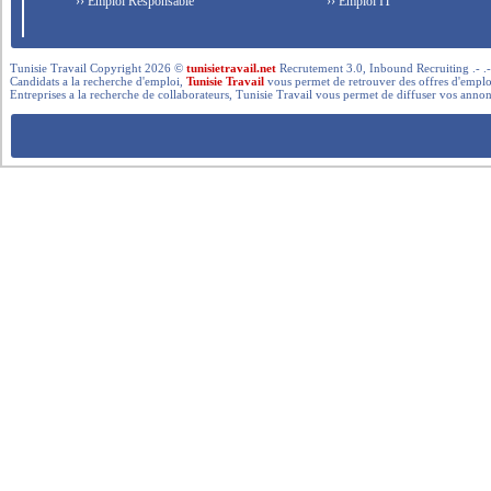
›› Emploi Responsable
›› Emploi IT
Tunisie Travail Copyright 2026 ©
tunisietravail.net
Recrutement 3.0, Inbound Recruiting .- .-.. --- 
Candidats a la recherche d'emploi,
Tunisie Travail
vous permet de retrouver des offres d'emploi 
Entreprises a la recherche de collaborateurs, Tunisie Travail vous permet de diffuser vos annon