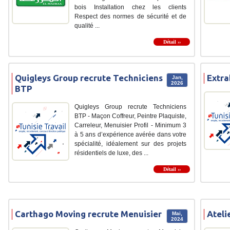
bois Installation chez les clients
Respect des normes de sécurité et de
qualité ...
Détail ››
Quigleys Group recrute Techniciens
Extra
Jan,
2026
BTP
Quigleys Group recrute Techniciens
BTP - Maçon Coffreur, Peintre Plaquiste,
Carreleur, Menuisier Profil - Minimum 3
à 5 ans d’expérience avérée dans votre
spécialité, idéalement sur des projets
résidentiels de luxe, des ...
Détail ››
Carthago Moving recrute Menuisier
Ateli
Mai,
2024