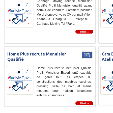
Carthago Moving recrute Menuisier
Qualifié Profil Menuisier qualifié ayant
permis de conduire Comment postuler
Merci d’envoyer votre CV par mail Ville ›
Ariana-La Charguia 1 Entreprise ›
Carthago Moving Tel / Fax ...
Détail ››
Home Plus recrute Menuisier
Grm E
Août,
2023
Qualifié
Ateli
Home Plus recrute Menuisier Qualifié
Profil Menuisier Expérimenté capable
de gérer tout les étapes du
constructions des meubles cuisines,
dressing, salle de bain et même
meubles pour maison (chambres
enfants ,chambres à ...
Détail ››