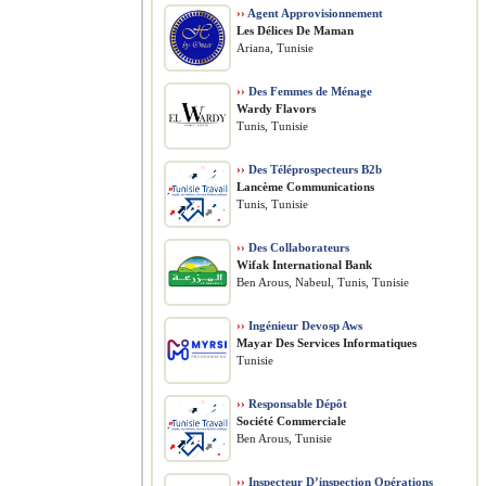
››
Agent Approvisionnement
Les Délices De Maman
Ariana, Tunisie
››
Des Femmes de Ménage
Wardy Flavors
Tunis, Tunisie
››
Des Téléprospecteurs B2b
Lancème Communications
Tunis, Tunisie
››
Des Collaborateurs
Wifak International Bank
Ben Arous, Nabeul, Tunis, Tunisie
››
Ingénieur Devosp Aws
Mayar Des Services Informatiques
Tunisie
››
Responsable Dépôt
Société Commerciale
Ben Arous, Tunisie
››
Inspecteur D’inspection Opérations