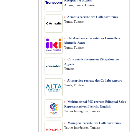
Réception d’Appels
Ariana, Tunis, Tunisie
››
Armatis recrute des Collaborateurs
Tunis, Tunisie
››
IKI Assurance recrute des Conseillers
Mutuelle Santé
Tunis, Tunisie
››
Concentrix recrute en Réception des
Appels
Tunisie
››
Altaservice recrute des Collaborateurs
Tunis, Tunisie
››
Multinational MC recrute Bilingual Sales
Representatives French / English
Toutes les régions, Tunisie
››
Monoprix recrute des Collaborateurs
Toutes les régions, Tunisie