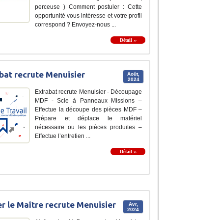
perceuse ) Comment postuler : Cette
opportunité vous intéresse et votre profil
correspond ? Envoyez-nous ...
Détail ››
bat recrute Menuisier
Août,
2024
Extrabat recrute Menuisier - Découpage
MDF - Scie à Panneaux Missions –
Effectue la découpe des pièces MDF –
Prépare et déplace le matériel
nécessaire ou les pièces produites –
Effectue l’entretien ...
Détail ››
er le Maître recrute Menuisier
Avr,
2024