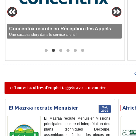
Concentrix recrute en Réception des Appels
Une success story dans le service client !
›› Toutes les offres d'emploi taggeés avec : menuisier
El Mazraa recrute Menuisier
Afric
Mai,
2026
El Mazraa recrute Menuisier Missions
principales Lecture et interprétation des
plans techniques Découpe,
assemblage et finition des pièces en