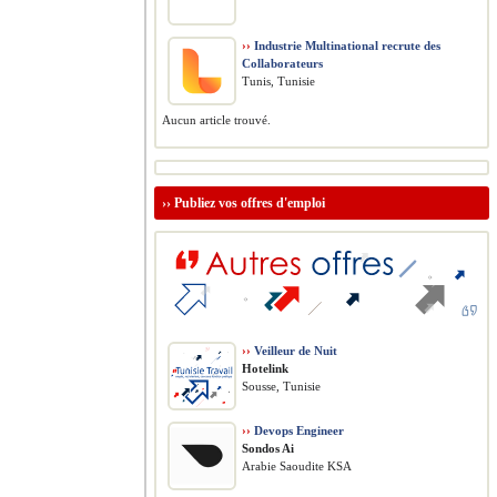
››
Industrie Multinational recrute des
Collaborateurs
Tunis, Tunisie
Aucun article trouvé.
››
Publiez vos offres d'emploi
››
Veilleur de Nuit
Hotelink
Sousse, Tunisie
››
Devops Engineer
Sondos Ai
Arabie Saoudite KSA