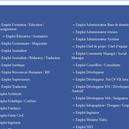
› Emploi Formation / Education /
›› Emploi Administrateur Base de donnée
nseignement
›› Emploi Administrateur réseaux
›› Emploi Éducatrice / Animatrice
›› Emploi Administrateur Système
› Emploi Gestionnaire / Magasinier
›› Emploi Chef de projet / Chef d’équipe
› Emploi Journaliste
›› Emploi Community Manager / Social
› Emploi Journaliste / Rédacteur / Traducteur
Manager
› Emploi Juridique
›› Emploi Conseillers / Consultants
› Emploi Ressources Humaines / RH
›› Emploi Développeur
› Emploi Superviseurs
›› Emploi Développeur .Net C# VB Java
› Emploi Traducteur
›› Emploi Développeur IOS / Développe
Android
mploi Architecte
›› Emploi Développeur Web / Intégrateur
mploi Esthétique / Coiffure
›› Emploi Infographiste / Designer / Grap
mploi Freelance
›› Emploi Ingénieur
mploi Génie Civil
›› Emploi Monteur Vidéo
mploi Ingénieur
›› Emploi SEO