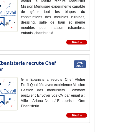
Atelier le Maître recrute Menuisier
Mission Menuisier expérimenté capable
de gérer tout les étapes du
constructions des meubles cuisines,
dressing, salle de bain et même
meubles pour maison (chambres
enfants ,chambres à ...
Détail ››
banisteria recrute Chef
Avr,
2023
er
Grm Ebanisteria recrute Chef Atelier
Profil Qualifiés avec expérience Mission
Gestion des menuisiers. Comment
postuler : Envoyer vos CV par email à :
Ville : Ariana Nom / Entreprise : Grm
Ebanisteria ...
Détail ››