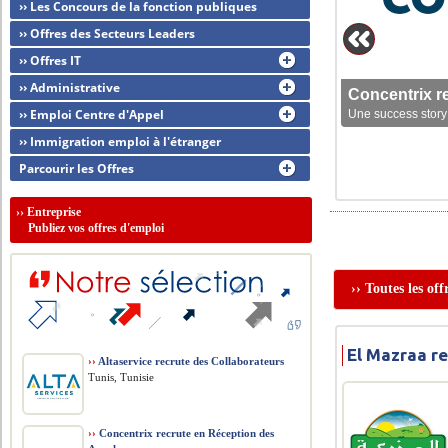
›› Les Concours de la fonction publiques
›› Offres des Secteurs Leaders
›› Offres IT
›› Administrative
Concentrix r
›› Emploi Centre d'Appel
Une success story 
›› Immigration emploi à l'étranger
Parcourir les Offres
››
Entreprise
Publiez vos offres d'emploi
›› Toutes les of
El Mazraa r
››
Altaservice recrute des Collaborateurs
Tunis, Tunisie
››
Concentrix recrute en Réception des