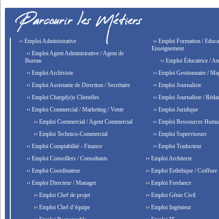
›› Emploi Administrative
›› Emploi Formation / Educat
Enseignement
›› Emploi Agent Administrative / Agent de
Bureau
›› Emploi Éducatrice / An
›› Emploi Archiviste
›› Emploi Gestionnaire / Ma
›› Emploi Assistante de Direction / Secrétaire
›› Emploi Journaliste
›› Emploi Chargé(e)s Clientèles
›› Emploi Journaliste / Rédac
›› Emploi Commercial / Marketing / Vente
›› Emploi Juridique
›› Emploi Commercial / Agent Commercial
›› Emploi Ressources Huma
›› Emploi Technico-Commercial
›› Emploi Superviseurs
›› Emploi Comptabilité - Finance
›› Emploi Traducteur
›› Emploi Conseillers / Consultants
›› Emploi Architecte
›› Emploi Coordinateur
›› Emploi Esthétique / Coiffure
›› Emploi Directeur / Manager
›› Emploi Freelance
›› Emploi Chef de projet
›› Emploi Génie Civil
›› Emploi Chef d’équipe
›› Emploi Ingénieur