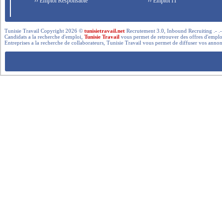
›› Emploi Responsable
›› Emploi IT
Tunisie Travail Copyright 2026 ©
tunisietravail.net
Recrutement 3.0, Inbound Recruiting .- .-.. --- 
Candidats a la recherche d'emploi,
Tunisie Travail
vous permet de retrouver des offres d'emploi 
Entreprises a la recherche de collaborateurs, Tunisie Travail vous permet de diffuser vos annon