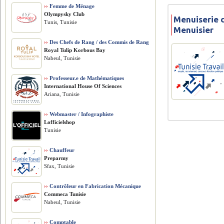
››
Femme de Ménage
Olympysky Club
Menuiserie d
Tunis, Tunisie
Menuisier
››
Des Chefs de Rang / des Commis de Rang
Royal Tulip Korbous Bay
Nabeul, Tunisie
››
Professeur.e de Mathématiques
International House Of Sciences
Ariana, Tunisie
››
Webmaster / Infographiste
Lofficielshop
Tunisie
››
Chauffeur
Preparmy
Sfax, Tunisie
››
Contrôleur en Fabrication Mécanique
Commeca Tunisie
Nabeul, Tunisie
››
Comptable