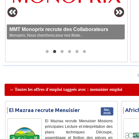
MMT Monoprix recrute des Collaborateurs
Monoprix, Nous cherchons pour nos filiale...
›› Toutes les offres d'emploi taggeés avec : menuisier emploi
El Mazraa recrute Menuisier
Afric
Mai,
2026
El Mazraa recrute Menuisier Missions
principales Lecture et interprétation des
plans techniques Découpe,
assemblage et finition des pièces en