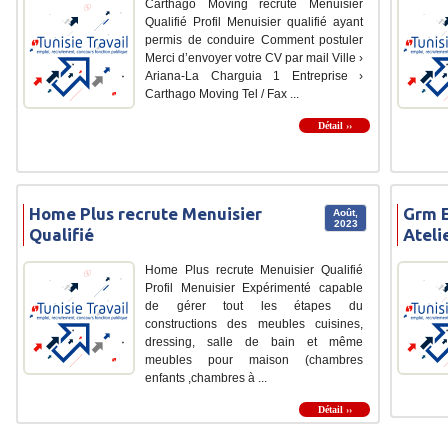
Carthago Moving recrute Menuisier
Qualifié Profil Menuisier qualifié ayant
permis de conduire Comment postuler
Merci d’envoyer votre CV par mail Ville ›
Ariana-La Charguia 1 Entreprise ›
Carthago Moving Tel / Fax ...
Détail ››
Home Plus recrute Menuisier
Grm E
Août,
2023
Qualifié
Ateli
Home Plus recrute Menuisier Qualifié
Profil Menuisier Expérimenté capable
de gérer tout les étapes du
constructions des meubles cuisines,
dressing, salle de bain et même
meubles pour maison (chambres
enfants ,chambres à ...
Détail ››