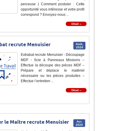
perceuse ) Comment postuler : Cette
opportunité vous intéresse et votre profil
correspond ? Envoyez-nous ...
Détail ››
bat recrute Menuisier
Août,
2024
Extrabat recrute Menuisier - Découpage
MDF - Scie à Panneaux Missions –
Effectue la découpe des pièces MDF –
Prépare et déplace le matériel
nécessaire ou les pièces produites –
Effectue l’entretien ...
Détail ››
er le Maître recrute Menuisier
Avr,
2024