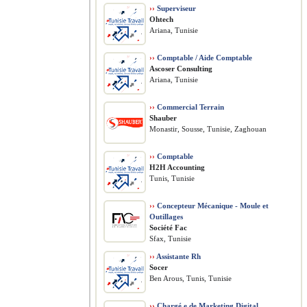
››
Superviseur
Ohtech
Ariana, Tunisie
››
Comptable / Aide Comptable
Ascoser Consulting
Ariana, Tunisie
››
Commercial Terrain
Shauber
Monastir, Sousse, Tunisie, Zaghouan
››
Comptable
H2H Accounting
Tunis, Tunisie
››
Concepteur Mécanique - Moule et
Outillages
Société Fac
Sfax, Tunisie
››
Assistante Rh
Socer
Ben Arous, Tunis, Tunisie
››
Chargé.e de Marketing Digital