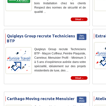
bois Installation chez les clients
Respect des normes de sécurité et de
qualité ...
Détail ››
Quigleys Group recrute Techniciens
Extra
Jan,
2026
BTP
Quigleys Group recrute Techniciens
BTP - Maçon Coffreur, Peintre Plaquiste,
Carreleur, Menuisier Profil - Minimum 3
à 5 ans d’expérience avérée dans votre
spécialité, idéalement sur des projets
résidentiels de luxe, des ...
Détail ››
Carthago Moving recrute Menuisier
Ateli
Mai,
2024