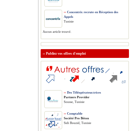
››
Concentrix recrute en Réception des
Appels
Tunisie
Aucun article trouvé.
››
Publiez vos offres d'emploi
››
Des Téléopérateur.trices
Partners Provider
Sousse, Tunisie
››
Comptable
Société Pro Béton
Sidi Bouzid, Tunisie