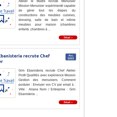
Atelier le Maître recrute Menuisier
Mission Menuisier expérimenté capable
de gérer tout les étapes du
constructions des meubles cuisines,
dressing, salle de bain et même
meubles pour maison (chambres
enfants ,chambres à ...
Détail ››
banisteria recrute Chef
Avr,
2023
er
Grm Ebanisteria recrute Chef Atelier
Profil Qualifiés avec expérience Mission
Gestion des menuisiers. Comment
postuler : Envoyer vos CV par email à :
Ville : Ariana Nom / Entreprise : Grm
Ebanisteria ...
Détail ››