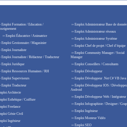
› Emploi Formation / Education /
›› Emploi Administrateur Base de donnée
nseignement
›› Emploi Administrateur réseaux
›› Emploi Éducatrice / Animatrice
›› Emploi Administrateur Système
› Emploi Gestionnaire / Magasinier
›› Emploi Chef de projet / Chef d’équipe
› Emploi Journaliste
›› Emploi Community Manager / Social
› Emploi Journaliste / Rédacteur / Traducteur
Manager
› Emploi Juridique
›› Emploi Conseillers / Consultants
› Emploi Ressources Humaines / RH
›› Emploi Développeur
› Emploi Superviseurs
›› Emploi Développeur .Net C# VB Java
› Emploi Traducteur
›› Emploi Développeur IOS / Développe
Android
mploi Architecte
›› Emploi Développeur Web / Intégrateur
mploi Esthétique / Coiffure
›› Emploi Infographiste / Designer / Grap
mploi Freelance
›› Emploi Ingénieur
mploi Génie Civil
›› Emploi Monteur Vidéo
mploi Ingénieur
›› Emploi SEO