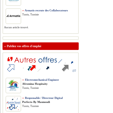
››
Armatis recrute des Collaborateurs
Tunis, Tunisie
Aucun article trouvé.
››
Publiez vos offres d'emploi
››
Electromechanical Engineer
Afromina Hospitaity
Tunis, Tunisie
››
Responsable / Directeur Digital
Perfecto By Masmoudi
Tunis, Tunisie