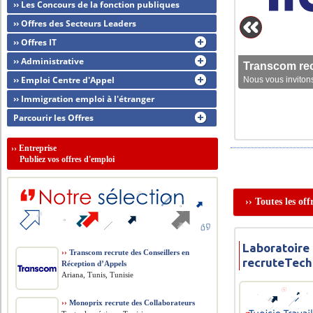
›› Les Concours de la fonction publiques
›› Offres des Secteurs Leaders
›› Offres IT
›› Administrative
Transcom rec
›› Emploi Centre d'Appel
Nous vous invitons
›› Immigration emploi à l'étranger
Parcourir les Offres
››
Entreprise
Publiez vos offres d'emploi
›› Toutes les of
Laboratoire
››
Transcom recrute des Conseillers en
recruteTech
Réception d’Appels
Ariana, Tunis, Tunisie
››
Monoprix recrute des Collaborateurs