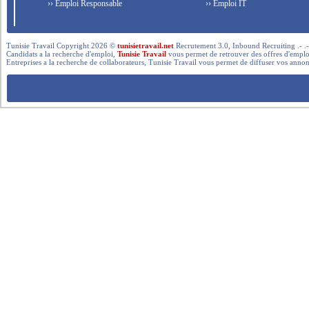
›› Emploi Responsable
›› Emploi IT
Tunisie Travail Copyright 2026 ©
tunisietravail.net
Recrutement 3.0, Inbound Recruiting .- .-.. --- 
Candidats a la recherche d'emploi,
Tunisie Travail
vous permet de retrouver des offres d'emploi 
Entreprises a la recherche de collaborateurs, Tunisie Travail vous permet de diffuser vos annon