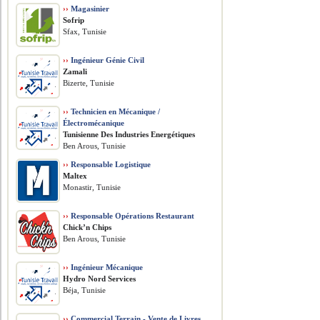
››
Magasinier
Sofrip
Sfax, Tunisie
››
Ingénieur Génie Civil
Zamali
Bizerte, Tunisie
››
Technicien en Mécanique /
Électromécanique
Tunisienne Des Industries Energétiques
Ben Arous, Tunisie
››
Responsable Logistique
Maltex
Monastir, Tunisie
››
Responsable Opérations Restaurant
Chick’n Chips
Ben Arous, Tunisie
››
Ingénieur Mécanique
Hydro Nord Services
Béja, Tunisie
››
Commercial Terrain - Vente de Livres