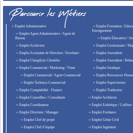
›› Emploi Administrative
›› Emploi Formation / Educat
Enseignement
›› Emploi Agent Administrative / Agent de
Bureau
›› Emploi Éducatrice / An
›› Emploi Archiviste
›› Emploi Gestionnaire / Ma
›› Emploi Assistante de Direction / Secrétaire
›› Emploi Journaliste
›› Emploi Chargé(e)s Clientèles
›› Emploi Journaliste / Rédac
›› Emploi Commercial / Marketing / Vente
›› Emploi Juridique
›› Emploi Commercial / Agent Commercial
›› Emploi Ressources Huma
›› Emploi Technico-Commercial
›› Emploi Superviseurs
›› Emploi Comptabilité - Finance
›› Emploi Traducteur
›› Emploi Conseillers / Consultants
›› Emploi Architecte
›› Emploi Coordinateur
›› Emploi Esthétique / Coiffure
›› Emploi Directeur / Manager
›› Emploi Freelance
›› Emploi Chef de projet
›› Emploi Génie Civil
›› Emploi Chef d’équipe
›› Emploi Ingénieur