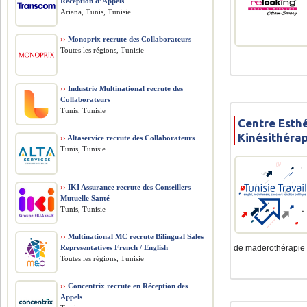
Réception d’Appels
Ariana, Tunis, Tunisie
››
Monoprix recrute des Collaborateurs
Toutes les régions, Tunisie
››
Industrie Multinational recrute des
Collaborateurs
Tunis, Tunisie
Centre Esth
Kinésithéra
››
Altaservice recrute des Collaborateurs
Tunis, Tunisie
››
IKI Assurance recrute des Conseillers
Mutuelle Santé
Tunis, Tunisie
››
Multinational MC recrute Bilingual Sales
Representatives French / English
de maderothérapie .
Toutes les régions, Tunisie
››
Concentrix recrute en Réception des
Appels