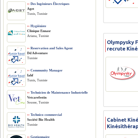
››
Des Ingénieurs Électriques
Aget
Tunis, Tunisie
››
Hygiéniste
Clinique Ennasr
Ariana, Tunisie
Olympysky 
recrute Kin
››
Reservation and Sales Agent
Dd Adventure
Tunisie
››
Community Manager
Iahf
Tunis, Tunisie
››
Technicien de Maintenance Industrielle
Vetcarefestin
Sousse, Tunisie
››
Technico-commercial
Cabinet Kiné
Société Bio Health
Tunisie
Kinésithéra
››
Gestionnaire