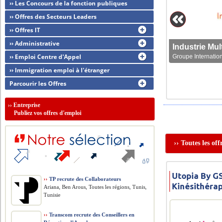
›› Les Concours de la fonction publiques
›› Offres des Secteurs Leaders
›› Offres IT
›› Administrative
›› Emploi Centre d'Appel
Groupe Internation
›› Immigration emploi à l'étranger
Parcourir les Offres
››
Entreprise
Publiez vos offres d'emploi
›› Toutes les of
Utopia By G
››
TP recrute des Collaborateurs
Kinésithéra
Ariana, Ben Arous, Toutes les régions, Tunis,
Tunisie
››
Transcom recrute des Conseillers en