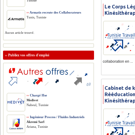
Tunisie
Le Corps Lé
Kinésithéra
››
Armatis recrute des Collaborateurs
Tunis, Tunisie
Aucun article trouvé.
››
Publiez vos offres d'emploi
collaboration en ...
Cabinet de 
Rééducation
››
Chargé Hse
Kinésithéra
Medivet
Nabeul, Tunisie
››
Ingénieur Process / Fluides Industriels
Akremi Sarl
Ariana, Tunisie