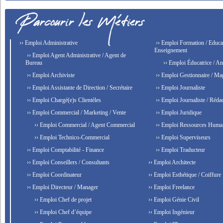
›› Emploi Administrative
›› Emploi Formation / Educat
Enseignement
›› Emploi Agent Administrative / Agent de
Bureau
›› Emploi Éducatrice / An
›› Emploi Archiviste
›› Emploi Gestionnaire / Ma
›› Emploi Assistante de Direction / Secrétaire
›› Emploi Journaliste
›› Emploi Chargé(e)s Clientèles
›› Emploi Journaliste / Rédac
›› Emploi Commercial / Marketing / Vente
›› Emploi Juridique
›› Emploi Commercial / Agent Commercial
›› Emploi Ressources Huma
›› Emploi Technico-Commercial
›› Emploi Superviseurs
›› Emploi Comptabilité - Finance
›› Emploi Traducteur
›› Emploi Conseillers / Consultants
›› Emploi Architecte
›› Emploi Coordinateur
›› Emploi Esthétique / Coiffure
›› Emploi Directeur / Manager
›› Emploi Freelance
›› Emploi Chef de projet
›› Emploi Génie Civil
›› Emploi Chef d’équipe
›› Emploi Ingénieur