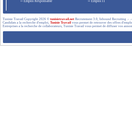
›› Emploi Responsable
›› Emploi IT
Tunisie Travail Copyright 2026 ©
tunisietravail.net
Recrutement 3.0, Inbound Recruiting .- .-.. --- 
Candidats a la recherche d'emploi,
Tunisie Travail
vous permet de retrouver des offres d'emploi 
Entreprises a la recherche de collaborateurs, Tunisie Travail vous permet de diffuser vos annon