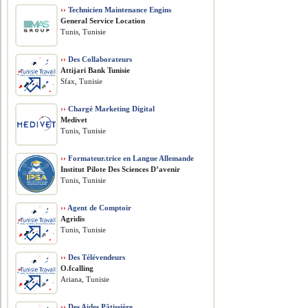
››
Technicien Maintenance Engins
General Service Location
Tunis, Tunisie
››
Des Collaborateurs
Attijari Bank Tunisie
Sfax, Tunisie
››
Chargé Marketing Digital
Medivet
Tunis, Tunisie
››
Formateur.trice en Langue Allemande
Institut Pilote Des Sciences D’avenir
Tunis, Tunisie
››
Agent de Comptoir
Agridis
Tunis, Tunisie
››
Des Télévendeurs
O.fcalling
Ariana, Tunisie
››
Des Aides Pâtissière