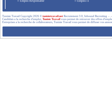
›› Emploi Responsable
›› Emploi IT
Tunisie Travail Copyright 2026 ©
tunisietravail.net
Recrutement 3.0, Inbound Recruiting .- .-.. --- 
Candidats a la recherche d'emploi,
Tunisie Travail
vous permet de retrouver des offres d'emploi 
Entreprises a la recherche de collaborateurs, Tunisie Travail vous permet de diffuser vos annon