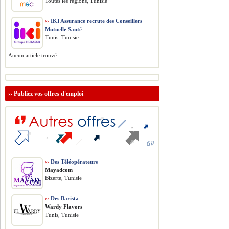
Toutes les régions, Tunisie
››
IKI Assurance recrute des Conseillers
Mutuelle Santé
Tunis, Tunisie
Aucun article trouvé.
››
Publiez vos offres d'emploi
››
Des Téléopérateurs
Mayadcom
Bizerte, Tunisie
››
Des Barista
Wardy Flavors
Tunis, Tunisie