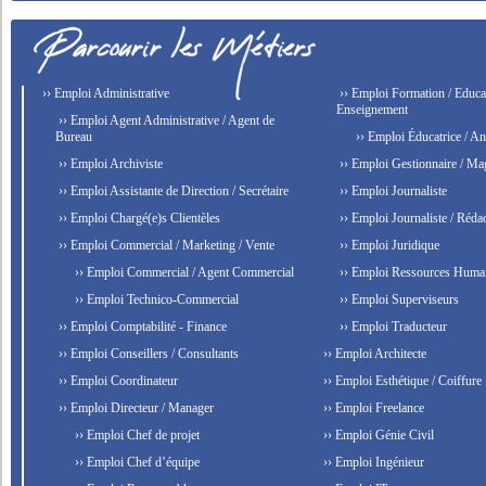
›› Emploi Administrative
›› Emploi Formation / Educat
Enseignement
›› Emploi Agent Administrative / Agent de
Bureau
›› Emploi Éducatrice / An
›› Emploi Archiviste
›› Emploi Gestionnaire / Ma
›› Emploi Assistante de Direction / Secrétaire
›› Emploi Journaliste
›› Emploi Chargé(e)s Clientèles
›› Emploi Journaliste / Rédac
›› Emploi Commercial / Marketing / Vente
›› Emploi Juridique
›› Emploi Commercial / Agent Commercial
›› Emploi Ressources Huma
›› Emploi Technico-Commercial
›› Emploi Superviseurs
›› Emploi Comptabilité - Finance
›› Emploi Traducteur
›› Emploi Conseillers / Consultants
›› Emploi Architecte
›› Emploi Coordinateur
›› Emploi Esthétique / Coiffure
›› Emploi Directeur / Manager
›› Emploi Freelance
›› Emploi Chef de projet
›› Emploi Génie Civil
›› Emploi Chef d’équipe
›› Emploi Ingénieur