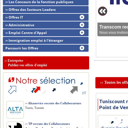
›› Les Concours de la fonction publiques
›› Offres des Secteurs Leaders
›› Offres IT
›› Administrative
Transcom rec
›› Emploi Centre d'Appel
Nous vous invitons
›› Immigration emploi à l'étranger
Parcourir les Offres
››
Entreprise
Publiez vos offres d'emploi
›› Toutes les of
Tuniscount 
››
Altaservice recrute des Collaborateurs
Point de Ve
Tunis, Tunisie
››
TP recrute des Collaborateurs