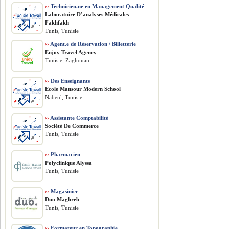
››
Technicien.ne en Management Qualité
Laboratoire D’analyses Médicales
Fakhfakh
Tunis, Tunisie
››
Agent.e de Réservation / Billetterie
Enjoy Travel Agency
Tunisie, Zaghouan
››
Des Enseignants
Ecole Mansour Modern School
Nabeul, Tunisie
››
Assistante Comptabilité
Société De Commerce
Tunis, Tunisie
››
Pharmacien
Polyclinique Alyssa
Tunis, Tunisie
››
Magasinier
Duo Maghreb
Tunis, Tunisie
››
Formateur en Topographie