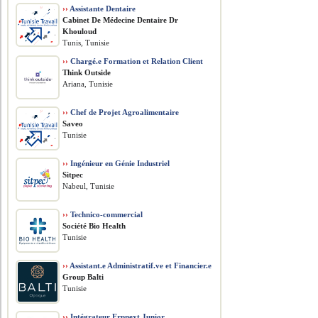
››
Assistante Dentaire
Cabinet De Médecine Dentaire Dr
Khouloud
Tunis, Tunisie
››
Chargé.e Formation et Relation Client
Think Outside
Ariana, Tunisie
››
Chef de Projet Agroalimentaire
Saveo
Tunisie
››
Ingénieur en Génie Industriel
Sitpec
Nabeul, Tunisie
››
Technico-commercial
Société Bio Health
Tunisie
››
Assistant.e Administratif.ve et Financier.e
Group Balti
Tunisie
››
Intégrateur Erpnext Junior