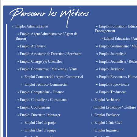
›› Emploi Administrative
›› Emploi Formation / Educat
Enseignement
›› Emploi Agent Administrative / Agent de
Bureau
›› Emploi Éducatrice / An
›› Emploi Archiviste
›› Emploi Gestionnaire / Ma
›› Emploi Assistante de Direction / Secrétaire
›› Emploi Journaliste
›› Emploi Chargé(e)s Clientèles
›› Emploi Journaliste / Rédac
›› Emploi Commercial / Marketing / Vente
›› Emploi Juridique
›› Emploi Commercial / Agent Commercial
›› Emploi Ressources Huma
›› Emploi Technico-Commercial
›› Emploi Superviseurs
›› Emploi Comptabilité - Finance
›› Emploi Traducteur
›› Emploi Conseillers / Consultants
›› Emploi Architecte
›› Emploi Coordinateur
›› Emploi Esthétique / Coiffure
›› Emploi Directeur / Manager
›› Emploi Freelance
›› Emploi Chef de projet
›› Emploi Génie Civil
›› Emploi Chef d’équipe
›› Emploi Ingénieur