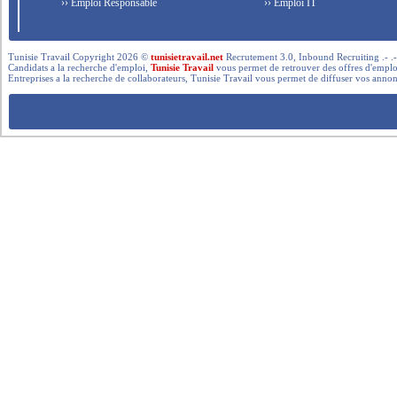
›› Emploi Responsable
›› Emploi IT
Tunisie Travail Copyright 2026 ©
tunisietravail.net
Recrutement 3.0, Inbound Recruiting .- .-.. --- 
Candidats a la recherche d'emploi,
Tunisie Travail
vous permet de retrouver des offres d'emploi 
Entreprises a la recherche de collaborateurs, Tunisie Travail vous permet de diffuser vos annon