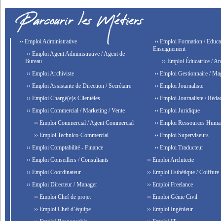
›› Emploi Administrative
›› Emploi Formation / Educat
Enseignement
›› Emploi Agent Administrative / Agent de
Bureau
›› Emploi Éducatrice / An
›› Emploi Archiviste
›› Emploi Gestionnaire / Ma
›› Emploi Assistante de Direction / Secrétaire
›› Emploi Journaliste
›› Emploi Chargé(e)s Clientèles
›› Emploi Journaliste / Rédac
›› Emploi Commercial / Marketing / Vente
›› Emploi Juridique
›› Emploi Commercial / Agent Commercial
›› Emploi Ressources Huma
›› Emploi Technico-Commercial
›› Emploi Superviseurs
›› Emploi Comptabilité - Finance
›› Emploi Traducteur
›› Emploi Conseillers / Consultants
›› Emploi Architecte
›› Emploi Coordinateur
›› Emploi Esthétique / Coiffure
›› Emploi Directeur / Manager
›› Emploi Freelance
›› Emploi Chef de projet
›› Emploi Génie Civil
›› Emploi Chef d’équipe
›› Emploi Ingénieur