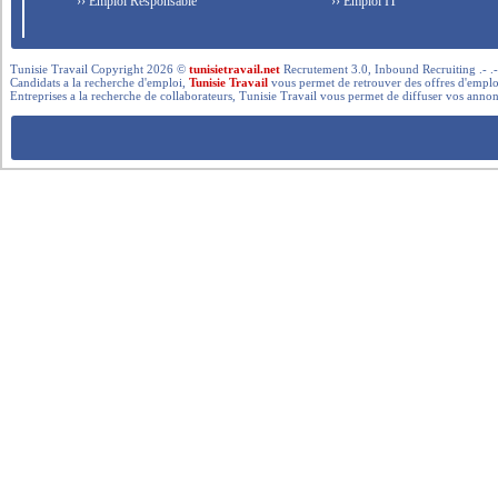
›› Emploi Responsable
›› Emploi IT
Tunisie Travail Copyright 2026 ©
tunisietravail.net
Recrutement 3.0, Inbound Recruiting .- .-.. --- 
Candidats a la recherche d'emploi,
Tunisie Travail
vous permet de retrouver des offres d'emploi 
Entreprises a la recherche de collaborateurs, Tunisie Travail vous permet de diffuser vos annon