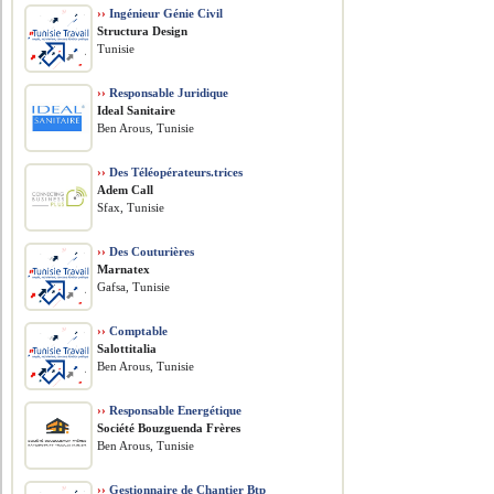
››
Ingénieur Génie Civil
Structura Design
Tunisie
››
Responsable Juridique
Ideal Sanitaire
Ben Arous, Tunisie
››
Des Téléopérateurs.trices
Adem Call
Sfax, Tunisie
››
Des Couturières
Marnatex
Gafsa, Tunisie
››
Comptable
Salottitalia
Ben Arous, Tunisie
››
Responsable Energétique
Société Bouzguenda Frères
Ben Arous, Tunisie
››
Gestionnaire de Chantier Btp