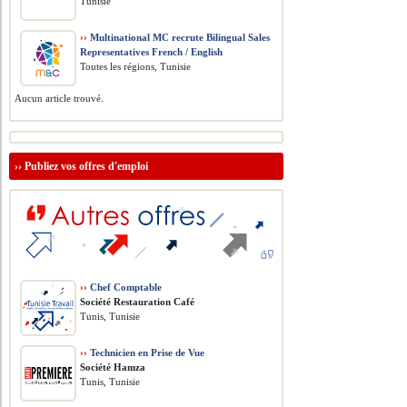
Tunisie
››
Multinational MC recrute Bilingual Sales
Representatives French / English
Toutes les régions, Tunisie
Aucun article trouvé.
››
Publiez vos offres d'emploi
››
Chef Comptable
Société Restauration Café
Tunis, Tunisie
››
Technicien en Prise de Vue
Société Hamza
Tunis, Tunisie