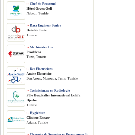
››
Chef du Personnel
Hôtel Green Golf
Nabeul, Tunisie
››
Data Engineer Senior
Databiz Tunis
Tunisie
››
Machiniste / Cnc
Prodelcna
Tunis, Tunisie
››
Des Électriciens
Amine Electricite
Ben Arous, Manouba, Tunis, Tunisie
››
Technicien.ne en Radiologie
Pôle Hospitalier International Echifa
Djerba
Tunisie
››
Hygiéniste
Clinique Ennasr
Ariana, Tunisie
››
Chargé.e de Sourcing et Recrutement It