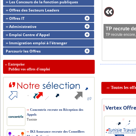
›› Les Concours de la fonction publiques
›› Offres des Secteurs Leaders
›› Offres IT
›› Administrative
TP recrute d
›› Emploi Centre d'Appel
TP recrute encore,
›› Immigration emploi à l'étranger
Parcourir les Offres
››
Entreprise
Publiez vos offres d'emploi
›› Toutes les of
Vertex Offr
››
Concentrix recrute en Réception des
Appels
Tunisie
››
IKI Assurance recrute des Conseillers