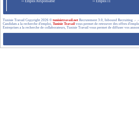
›› Emploi Responsable
›› Emploi IT
Tunisie Travail Copyright 2026 ©
tunisietravail.net
Recrutement 3.0, Inbound Recruiting .- .-.. --- 
Candidats a la recherche d'emploi,
Tunisie Travail
vous permet de retrouver des offres d'emploi 
Entreprises a la recherche de collaborateurs, Tunisie Travail vous permet de diffuser vos annon