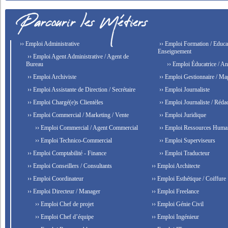
›› Emploi Administrative
›› Emploi Formation / Educat
Enseignement
›› Emploi Agent Administrative / Agent de
Bureau
›› Emploi Éducatrice / An
›› Emploi Archiviste
›› Emploi Gestionnaire / Ma
›› Emploi Assistante de Direction / Secrétaire
›› Emploi Journaliste
›› Emploi Chargé(e)s Clientèles
›› Emploi Journaliste / Rédac
›› Emploi Commercial / Marketing / Vente
›› Emploi Juridique
›› Emploi Commercial / Agent Commercial
›› Emploi Ressources Huma
›› Emploi Technico-Commercial
›› Emploi Superviseurs
›› Emploi Comptabilité - Finance
›› Emploi Traducteur
›› Emploi Conseillers / Consultants
›› Emploi Architecte
›› Emploi Coordinateur
›› Emploi Esthétique / Coiffure
›› Emploi Directeur / Manager
›› Emploi Freelance
›› Emploi Chef de projet
›› Emploi Génie Civil
›› Emploi Chef d’équipe
›› Emploi Ingénieur