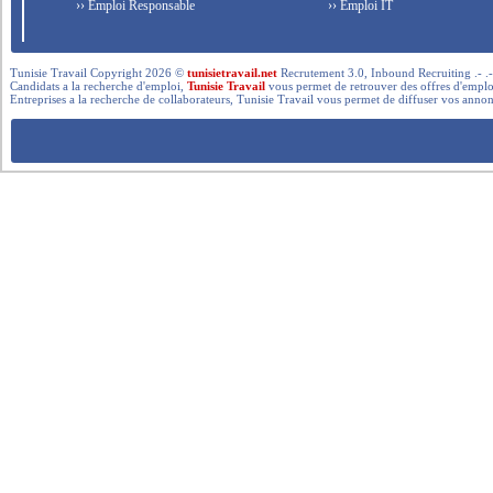
›› Emploi Responsable
›› Emploi IT
Tunisie Travail Copyright 2026 ©
tunisietravail.net
Recrutement 3.0, Inbound Recruiting .- .-.. --- 
Candidats a la recherche d'emploi,
Tunisie Travail
vous permet de retrouver des offres d'emploi 
Entreprises a la recherche de collaborateurs, Tunisie Travail vous permet de diffuser vos annon