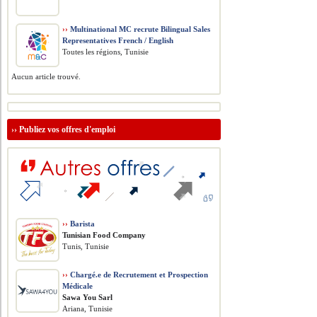
››
Multinational MC recrute Bilingual Sales
Representatives French / English
Toutes les régions, Tunisie
Aucun article trouvé.
››
Publiez vos offres d'emploi
››
Barista
Tunisian Food Company
Tunis, Tunisie
››
Chargé.e de Recrutement et Prospection
Médicale
Sawa You Sarl
Ariana, Tunisie