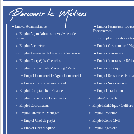
›› Emploi Administrative
›› Emploi Formation / Educat
Enseignement
›› Emploi Agent Administrative / Agent de
Bureau
›› Emploi Éducatrice / An
›› Emploi Archiviste
›› Emploi Gestionnaire / Ma
›› Emploi Assistante de Direction / Secrétaire
›› Emploi Journaliste
›› Emploi Chargé(e)s Clientèles
›› Emploi Journaliste / Rédac
›› Emploi Commercial / Marketing / Vente
›› Emploi Juridique
›› Emploi Commercial / Agent Commercial
›› Emploi Ressources Huma
›› Emploi Technico-Commercial
›› Emploi Superviseurs
›› Emploi Comptabilité - Finance
›› Emploi Traducteur
›› Emploi Conseillers / Consultants
›› Emploi Architecte
›› Emploi Coordinateur
›› Emploi Esthétique / Coiffure
›› Emploi Directeur / Manager
›› Emploi Freelance
›› Emploi Chef de projet
›› Emploi Génie Civil
›› Emploi Chef d’équipe
›› Emploi Ingénieur