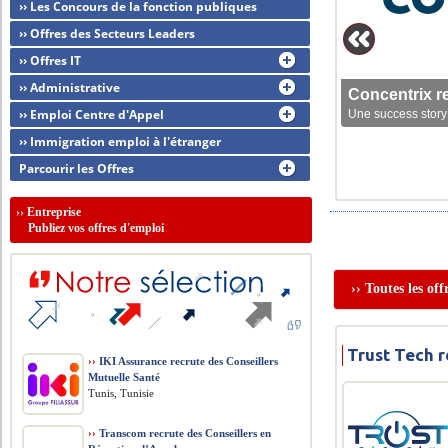
›› Les Concours de la fonction publiques
›› Offres des Secteurs Leaders
›› Offres IT
›› Administrative
Concentrix r
›› Emploi Centre d'Appel
Une success story 
›› Immigration emploi à l'étranger
Parcourir les Offres
››
Entreprise
Publiez vos offres d'emploi
›› Toutes les of
Trust Tech 
››
IKI Assurance recrute des Conseillers
Mutuelle Santé
Tunis, Tunisie
››
Transcom recrute des Conseillers en