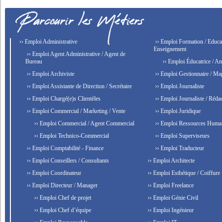
›› Emploi Administrative
›› Emploi Formation / Educat
Enseignement
›› Emploi Agent Administrative / Agent de
Bureau
›› Emploi Éducatrice / An
›› Emploi Archiviste
›› Emploi Gestionnaire / Ma
›› Emploi Assistante de Direction / Secrétaire
›› Emploi Journaliste
›› Emploi Chargé(e)s Clientèles
›› Emploi Journaliste / Rédac
›› Emploi Commercial / Marketing / Vente
›› Emploi Juridique
›› Emploi Commercial / Agent Commercial
›› Emploi Ressources Huma
›› Emploi Technico-Commercial
›› Emploi Superviseurs
›› Emploi Comptabilité - Finance
›› Emploi Traducteur
›› Emploi Conseillers / Consultants
›› Emploi Architecte
›› Emploi Coordinateur
›› Emploi Esthétique / Coiffure
›› Emploi Directeur / Manager
›› Emploi Freelance
›› Emploi Chef de projet
›› Emploi Génie Civil
›› Emploi Chef d’équipe
›› Emploi Ingénieur