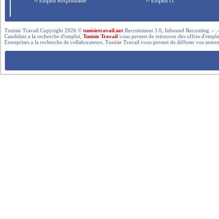
›› Emploi Responsable
›› Emploi IT
Tunisie Travail Copyright 2026 ©
tunisietravail.net
Recrutement 3.0, Inbound Recruiting .- .-.. --- 
Candidats a la recherche d'emploi,
Tunisie Travail
vous permet de retrouver des offres d'emploi 
Entreprises a la recherche de collaborateurs, Tunisie Travail vous permet de diffuser vos annon