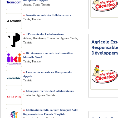
Réception d’Appels
Ariana, Tunis, Tunisie
››
Armatis recrute des Collaborateurs
Tunis, Tunisie
››
TP recrute des Collaborateurs
Ariana, Ben Arous, Toutes les régions, Tunis,
Agricole Ess
Tunisie
Responsable
Développem
››
IKI Assurance recrute des Conseillers
Mutuelle Santé
Tunis, Tunisie
››
Concentrix recrute en Réception des
Appels
Tunisie
››
Monoprix recrute des Collaborateurs
Toutes les régions, Tunisie
››
Multinational MC recrute Bilingual Sales
Representatives French / English