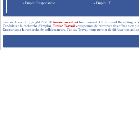
›› Emploi Responsable
›› Emploi IT
Tunisie Travail Copyright 2026 ©
tunisietravail.net
Recrutement 3.0, Inbound Recruiting .- .-.. --- 
Candidats a la recherche d'emploi,
Tunisie Travail
vous permet de retrouver des offres d'emploi 
Entreprises a la recherche de collaborateurs, Tunisie Travail vous permet de diffuser vos annon