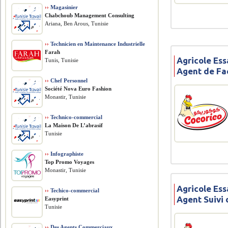
››
Magasinier
Chabchoub Management Consulting
Ariana, Ben Arous, Tunisie
››
Technicien en Maintenance Industrielle
Farah
Agricole Ess
Tunis, Tunisie
Agent de Fa
››
Chef Personnel
Société Nova Euro Fashion
Monastir, Tunisie
››
Technico-commercial
La Maison De L’abrasif
Tunisie
››
Infographiste
Top Promo Voyages
Monastir, Tunisie
Agricole Ess
››
Techico-commercial
Agent Suivi
Easyprint
Tunisie
››
Des Agents Commerciaux