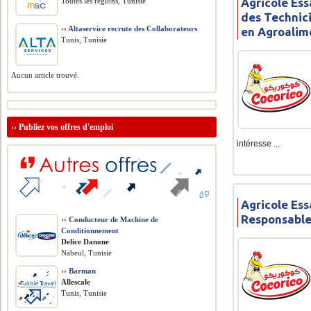
Agricole Ess
Toutes les régions, Tunisie
des Technici
››
Altaservice recrute des Collaborateurs
en Agroalim
Tunis, Tunisie
Aucun article trouvé.
››
Publiez vos offres d'emploi
intéresse ...
Agricole Ess
Responsable
››
Conducteur de Machine de
Conditionnement
Delice Danone
Nabeul, Tunisie
››
Barman
Allescale
Tunis, Tunisie