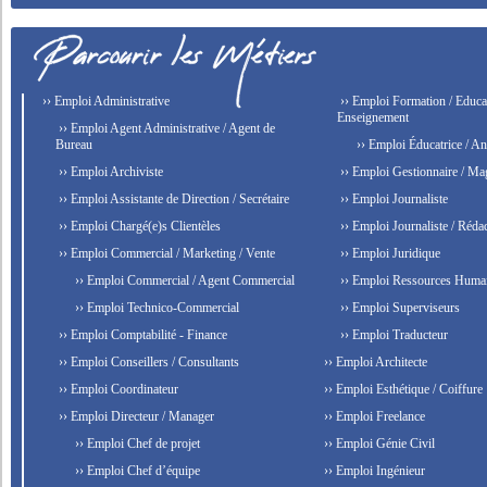
›› Emploi Administrative
›› Emploi Formation / Educat
Enseignement
›› Emploi Agent Administrative / Agent de
Bureau
›› Emploi Éducatrice / An
›› Emploi Archiviste
›› Emploi Gestionnaire / Ma
›› Emploi Assistante de Direction / Secrétaire
›› Emploi Journaliste
›› Emploi Chargé(e)s Clientèles
›› Emploi Journaliste / Rédac
›› Emploi Commercial / Marketing / Vente
›› Emploi Juridique
›› Emploi Commercial / Agent Commercial
›› Emploi Ressources Huma
›› Emploi Technico-Commercial
›› Emploi Superviseurs
›› Emploi Comptabilité - Finance
›› Emploi Traducteur
›› Emploi Conseillers / Consultants
›› Emploi Architecte
›› Emploi Coordinateur
›› Emploi Esthétique / Coiffure
›› Emploi Directeur / Manager
›› Emploi Freelance
›› Emploi Chef de projet
›› Emploi Génie Civil
›› Emploi Chef d’équipe
›› Emploi Ingénieur