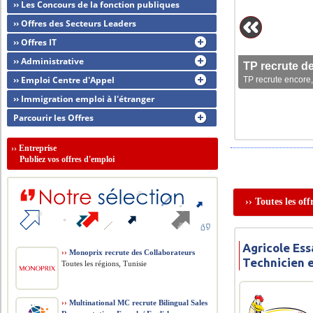
›› Les Concours de la fonction publiques
›› Offres des Secteurs Leaders
›› Offres IT
›› Administrative
TP recrute d
›› Emploi Centre d'Appel
TP recrute encore,
›› Immigration emploi à l'étranger
Parcourir les Offres
››
Entreprise
Publiez vos offres d'emploi
›› Toutes les of
Agricole Ess
››
Monoprix recrute des Collaborateurs
Technicien 
Toutes les régions, Tunisie
››
Multinational MC recrute Bilingual Sales