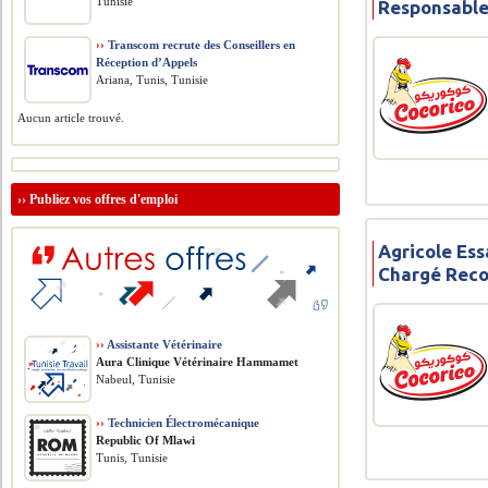
Tunisie
Responsable
››
Transcom recrute des Conseillers en
Réception d’Appels
Ariana, Tunis, Tunisie
Aucun article trouvé.
››
Publiez vos offres d'emploi
Agricole Ess
Chargé Rec
››
Assistante Vétérinaire
Aura Clinique Vétérinaire Hammamet
Nabeul, Tunisie
››
Technicien Électromécanique
Republic Of Mlawi
Tunis, Tunisie