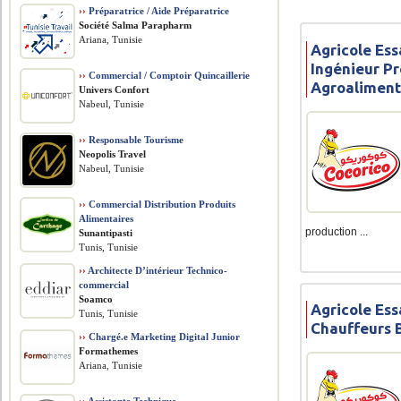
››
Préparatrice / Aide Préparatrice
Société Salma Parapharm
Ariana, Tunisie
Agricole Ess
Ingénieur P
››
Commercial / Comptoir Quincaillerie
Agroaliment
Univers Confort
Nabeul, Tunisie
››
Responsable Tourisme
Neopolis Travel
Nabeul, Tunisie
››
Commercial Distribution Produits
Alimentaires
production ...
Sunantipasti
Tunis, Tunisie
››
Architecte D’intérieur Technico-
commercial
Soamco
Agricole Ess
Tunis, Tunisie
Chauffeurs 
››
Chargé.e Marketing Digital Junior
Formathemes
Ariana, Tunisie