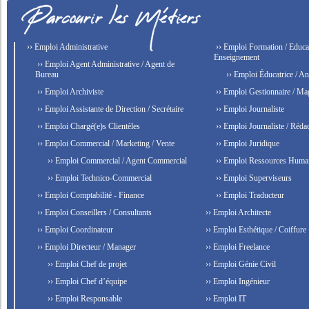
›› Emploi Administrative
›› Emploi Formation / Educat
Enseignement
›› Emploi Agent Administrative / Agent de
Bureau
›› Emploi Éducatrice / An
›› Emploi Archiviste
›› Emploi Gestionnaire / Ma
›› Emploi Assistante de Direction / Secrétaire
›› Emploi Journaliste
›› Emploi Chargé(e)s Clientèles
›› Emploi Journaliste / Rédac
›› Emploi Commercial / Marketing / Vente
›› Emploi Juridique
›› Emploi Commercial / Agent Commercial
›› Emploi Ressources Huma
›› Emploi Technico-Commercial
›› Emploi Superviseurs
›› Emploi Comptabilité - Finance
›› Emploi Traducteur
›› Emploi Conseillers / Consultants
›› Emploi Architecte
›› Emploi Coordinateur
›› Emploi Esthétique / Coiffure
›› Emploi Directeur / Manager
›› Emploi Freelance
›› Emploi Chef de projet
›› Emploi Génie Civil
›› Emploi Chef d’équipe
›› Emploi Ingénieur
›› Emploi Responsable
›› Emploi IT