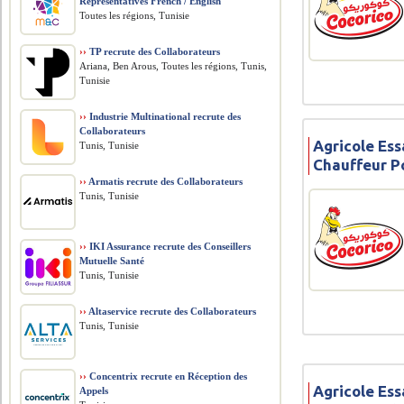
Representatives French / English
Toutes les régions, Tunisie
››
TP recrute des Collaborateurs
Ariana, Ben Arous, Toutes les régions, Tunis,
Tunisie
››
Industrie Multinational recrute des
Collaborateurs
Agricole Ess
Tunis, Tunisie
Chauffeur P
››
Armatis recrute des Collaborateurs
Tunis, Tunisie
››
IKI Assurance recrute des Conseillers
Mutuelle Santé
Tunis, Tunisie
››
Altaservice recrute des Collaborateurs
Tunis, Tunisie
››
Concentrix recrute en Réception des
Agricole Ess
Appels