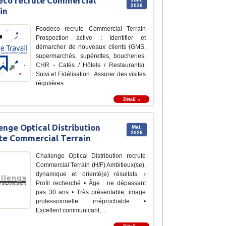
eco recrute Commercial
2026
in
Foodeco recrute Commercial Terrain
Prospection active : Identifier et
démarcher de nouveaux clients (GMS,
supermarchés, supérettes, boucheries,
CHR - Cafés / Hôtels / Restaurants).
Suivi et Fidélisation : Assurer des visites
régulières ...
Détail ››
enge Optical Distribution
Mai,
2026
te Commercial Terrain
Challenge Optical Distribution recrute
Commercial Terrain (H/F) Ambitieux(se),
dynamique et orienté(e) résultats. ›
Profil recherché • Âge : ne dépassant
pas 30 ans • Très présentable, image
professionnelle irréprochable •
Excellent communicant, ...