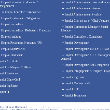
› Emploi Formation / Education /
›› Emploi Administrateur Base de donnée
nseignement
›› Emploi Administrateur réseaux
›› Emploi Éducatrice / Animatrice
›› Emploi Administrateur Système
› Emploi Gestionnaire / Magasinier
›› Emploi Chef de projet / Chef d’équipe
› Emploi Journaliste
›› Emploi Community Manager / Social
› Emploi Journaliste / Rédacteur / Traducteur
Manager
› Emploi Juridique
›› Emploi Conseillers / Consultants
› Emploi Ressources Humaines / RH
›› Emploi Développeur
› Emploi Superviseurs
›› Emploi Développeur .Net C# VB Java
› Emploi Traducteur
›› Emploi Développeur IOS / Développe
Android
mploi Architecte
›› Emploi Développeur Web / Intégrateur
mploi Esthétique / Coiffure
›› Emploi Infographiste / Designer / Grap
mploi Freelance
›› Emploi Ingénieur
mploi Génie Civil
›› Emploi Monteur Vidéo
mploi Ingénieur
›› Emploi SEO
mploi IT
›› Emploi Technicien
 Inbound Recruiting .- .-.. --- ..- .. / -.- .... .- .-.. . -..
trouver des offres d'emploi actualisees en Tunisie, à l'étranger, les concours et les recrutements 