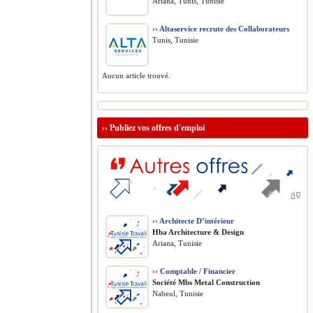
Ariana, Tunis, Tunisie
››
Altaservice recrute des Collaborateurs
Tunis, Tunisie
Aucun article trouvé.
››
Publiez vos offres d'emploi
››
Architecte D’intérieur
Hba Architecture & Design
Ariana, Tunisie
››
Comptable / Financier
Société Mbs Metal Construction
Nabeul, Tunisie