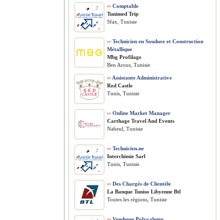
››
Comptable
Tunimed Trip
Sfax, Tunisie
››
Technicien en Soudure et Construction
Métallique
Mbg Profilage
Ben Arous, Tunisie
››
Assistante Administrative
Red Castle
Tunis, Tunisie
››
Online Market Manager
Carthage Travel And Events
Nabeul, Tunisie
››
Technicien.ne
Interchimie Sarl
Tunis, Tunisie
››
Des Chargés de Clientèle
La Banque Tuniso Libyenne Btl
Toutes les régions, Tunisie
››
Vendeuse Polyvalente