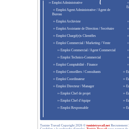
›› Emploi Administrative
›
E
›› Emploi Agent Administrative / Agent de
Bureau
›› Emploi Archiviste
›
›› Emploi Assistante de Direction / Secrétaire
›
›› Emploi Chargé(e)s Clientèles
›
›› Emploi Commercial / Marketing / Vente
›
›› Emploi Commercial / Agent Commercial
›
›› Emploi Technico-Commercial
›
›› Emploi Comptabilité - Finance
›
›› Emploi Conseillers / Consultants
›› E
›› Emploi Coordinateur
›› E
›› Emploi Directeur / Manager
›› E
›› Emploi Chef de projet
›› E
›› Emploi Chef d’équipe
›› E
›› Emploi Responsable
›› E
Tunisie Travail Copyright 2026 ©
tunisietravail.net
Recrutement 3.0,
Candidats a la recherche d'emploi,
Tunisie Travail
vous permet de re