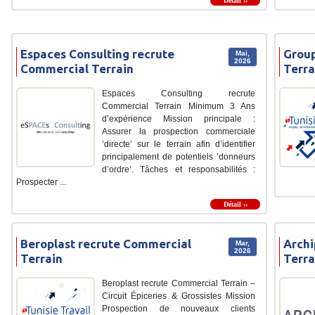
Détail ››
Espaces Consulting recrute
Group
Mai,
2026
Commercial Terrain
Terra
Espaces Consulting recrute
Commercial Terrain Minimum 3 Ans
d’expérience Mission principale :
Assurer la prospection commerciale
’directe’ sur le terrain afin d’identifier
principalement de potentiels ’donneurs
d’ordre’. Tâches et responsabilités :
Prospecter ...
Détail ››
Beroplast recrute Commercial
Archi
Mar,
2026
Terrain
Terra
Beroplast recrute Commercial Terrain –
Circuit Épiceries & Grossistes Mission
Prospection de nouveaux clients