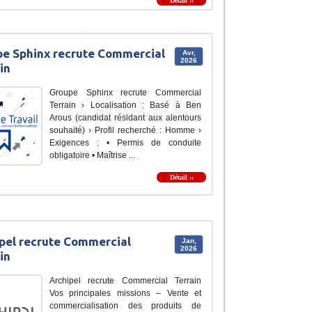
Détail ››
e Sphinx recrute Commercial
Avr,
2026
in
Groupe Sphinx recrute Commercial
Terrain › Localisation : Basé à Ben
Arous (candidat résidant aux alentours
souhaité) › Profil recherché : Homme ›
Exigences : • Permis de conduite
obligatoire • Maîtrise ...
Détail ››
pel recrute Commercial
Jan,
2026
in
Archipel recrute Commercial Terrain
Vos principales missions – Vente et
commercialisation des produits de