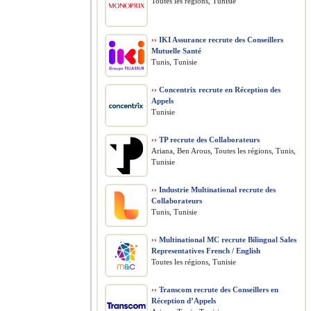
Toutes les régions, Tunisie
››
IKI Assurance recrute des Conseillers
Mutuelle Santé
Tunis, Tunisie
››
Concentrix recrute en Réception des
Appels
Tunisie
››
TP recrute des Collaborateurs
Ariana, Ben Arous, Toutes les régions, Tunis,
Tunisie
››
Industrie Multinational recrute des
Collaborateurs
Tunis, Tunisie
››
Multinational MC recrute Bilingual Sales
Representatives French / English
Toutes les régions, Tunisie
››
Transcom recrute des Conseillers en
Réception d’Appels