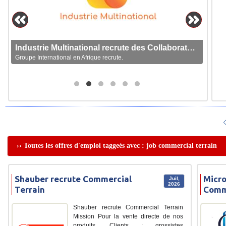
Industrie Multinational recrute des Collaborateurs
Groupe International en Afrique recrute.
›› Toutes les offres d'emploi taggeés avec : job commercial terrain
Shauber recrute Commercial
Micro
Juil,
2026
Terrain
Comme
Shauber recrute Commercial Terrain
Mission Pour la vente directe de nos
produits. Clients : grossistes