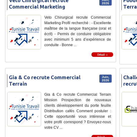
Veto Chirurgical recrute
Food
2026
Commercial Marketing
Terra
Veto Chirurgical recrute Commercial
Marketing Profil recherché : - Excellente
maîtrise de la langue française (oral et
écrit) - Permis de conduire obligatoire
avec minimum 5 ans d’expérience de
conduite - Bonne ...
Détail ››
Gia & Co recrute Commercial
Chall
Juin,
2026
Terrain
recru
Gia & Co recrute Commercial Terrain
Mission Prospection de nouveaux
clients développement du porte feuille
Distribution cafés Comment postuler :
Cette opportunité vous intéresse et
votre profil correspond ? Envoyez-nous
votre CV ...