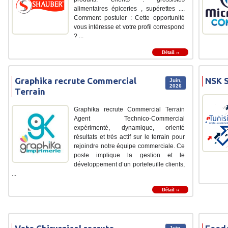
alimentaires épiceries , supérettes ....
Comment postuler : Cette opportunité
vous intéresse et votre profil correspond
? ...
Détail ››
Graphika recrute Commercial
NSK S
Juin,
2026
Terrain
Graphika recrute Commercial Terrain
Agent Technico-Commercial
expérimenté, dynamique, orienté
résultats et très actif sur le terrain pour
rejoindre notre équipe commerciale. Ce
poste implique la gestion et le
développement d’un portefeuille clients,
...
Détail ››
Juin,