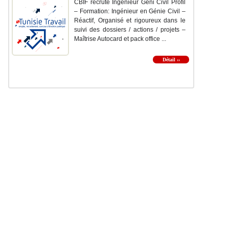
CBIF recrute Ingénieur Géni Civil Profil
– Formation: Ingénieur en Génie Civil –
Réactif, Organisé et rigoureux dans le
suivi des dossiers / actions / projets –
Maîtrise Autocard et pack office ...
Détail ››