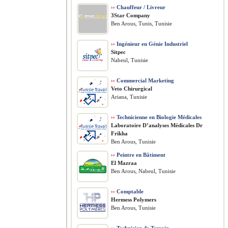
››
Chauffeur / Livreur
3Star Company
Ben Arous, Tunis, Tunisie
››
Ingénieur en Génie Industriel
Sitpec
Nabeul, Tunisie
››
Commercial Marketing
Veto Chirurgical
Ariana, Tunisie
››
Technicienne en Biologie Médicales
Laboratoire D’analyses Médicales Dr
Frikha
Ben Arous, Tunisie
››
Peintre en Bâtiment
El Mazraa
Ben Arous, Nabeul, Tunisie
››
Comptable
Hermess Polymers
Ben Arous, Tunisie