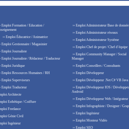
› Emploi Formation / Education /
›› Emploi Administrateur Base de donnée
nseignement
›› Emploi Administrateur réseaux
›› Emploi Éducatrice / Animatrice
›› Emploi Administrateur Système
› Emploi Gestionnaire / Magasinier
›› Emploi Chef de projet / Chef d’équipe
› Emploi Journaliste
›› Emploi Community Manager / Social
› Emploi Journaliste / Rédacteur / Traducteur
Manager
› Emploi Juridique
›› Emploi Conseillers / Consultants
› Emploi Ressources Humaines / RH
›› Emploi Développeur
› Emploi Superviseurs
›› Emploi Développeur .Net C# VB Java
› Emploi Traducteur
›› Emploi Développeur IOS / Développe
Android
mploi Architecte
›› Emploi Développeur Web / Intégrateur
mploi Esthétique / Coiffure
›› Emploi Infographiste / Designer / Grap
mploi Freelance
›› Emploi Ingénieur
mploi Génie Civil
›› Emploi Monteur Vidéo
mploi Ingénieur
›› Emploi SEO