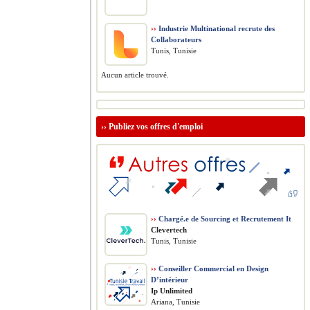
››
Industrie Multinational recrute des
Collaborateurs
Tunis, Tunisie
Aucun article trouvé.
››
Publiez vos offres d'emploi
››
Chargé.e de Sourcing et Recrutement It
Clevertech
Tunis, Tunisie
››
Conseiller Commercial en Design
D’intérieur
Ip Unlimited
Ariana, Tunisie