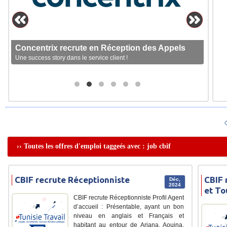
Concentrix recrute en Réception des Appels
Une success story dans le service client !
›› Toutes les offres d'emploi taggeés avec : job cbif
CBIF recrute Réceptionniste
CBIF 
Déc,
2024
et To
CBIF recrute Réceptionniste Profil Agent
d’accueil : Présentable, ayant un bon
niveau en anglais et Français et
habitant au entour de Ariana, Aouina,