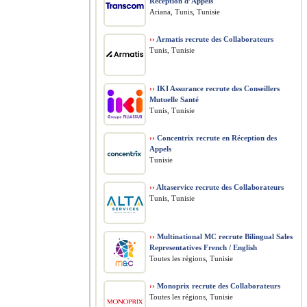
Réception d’Appels
Ariana, Tunis, Tunisie
››
Armatis recrute des Collaborateurs
Tunis, Tunisie
››
IKI Assurance recrute des Conseillers
Mutuelle Santé
Tunis, Tunisie
››
Concentrix recrute en Réception des
Appels
Tunisie
››
Altaservice recrute des Collaborateurs
Tunis, Tunisie
››
Multinational MC recrute Bilingual Sales
Representatives French / English
Toutes les régions, Tunisie
››
Monoprix recrute des Collaborateurs
Toutes les régions, Tunisie