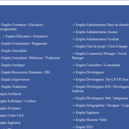
› Emploi Formation / Education /
›› Emploi Administrateur Base de donnée
nseignement
›› Emploi Administrateur réseaux
›› Emploi Éducatrice / Animatrice
›› Emploi Administrateur Système
› Emploi Gestionnaire / Magasinier
›› Emploi Chef de projet / Chef d’équipe
› Emploi Journaliste
›› Emploi Community Manager / Social
› Emploi Journaliste / Rédacteur / Traducteur
Manager
› Emploi Juridique
›› Emploi Conseillers / Consultants
› Emploi Ressources Humaines / RH
›› Emploi Développeur
› Emploi Superviseurs
›› Emploi Développeur .Net C# VB Java
› Emploi Traducteur
›› Emploi Développeur IOS / Développe
Android
mploi Architecte
›› Emploi Développeur Web / Intégrateur
mploi Esthétique / Coiffure
›› Emploi Infographiste / Designer / Grap
mploi Freelance
›› Emploi Ingénieur
mploi Génie Civil
›› Emploi Monteur Vidéo
mploi Ingénieur
›› Emploi SEO