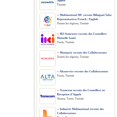
Appels
Tunisie
››
Multinational MC recrute Bilingual Sales
Representatives French / English
Toutes les régions, Tunisie
››
IKI Assurance recrute des Conseillers
Mutuelle Santé
Tunis, Tunisie
››
Monoprix recrute des Collaborateurs
Toutes les régions, Tunisie
››
Altaservice recrute des Collaborateurs
Tunis, Tunisie
››
Transcom recrute des Conseillers en
Réception d’Appels
Ariana, Tunis, Tunisie
››
Industrie Multinational recrute des
Collaborateurs