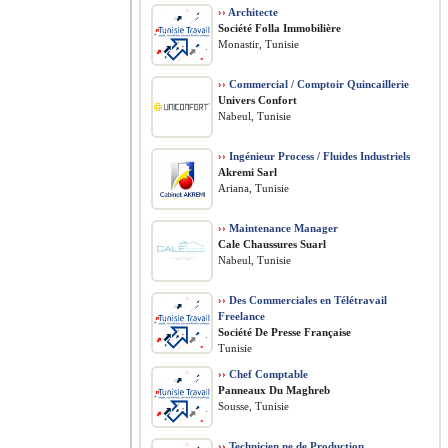
››
Architecte
Société Folla Immobilière
Monastir, Tunisie
››
Commercial / Comptoir Quincaillerie
Univers Confort
Nabeul, Tunisie
››
Ingénieur Process / Fluides Industriels
Akremi Sarl
Ariana, Tunisie
››
Maintenance Manager
Cale Chaussures Suarl
Nabeul, Tunisie
››
Des Commerciales en Télétravail
Freelance
Société De Presse Française
Tunisie
››
Chef Comptable
Panneaux Du Maghreb
Sousse, Tunisie
››
Technicien.ne de Production