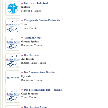
››
Électricien Industriel
Ipalpex
Manouba, Tunisie
››
Chargé.e de Gestion Patientèle
Trust
Tunis, Tunisie
››
Assistant Achat
Groupe Sphinx
Ben Arous, Tunisie
››
Des Ouvriers
Act Bizerte
Bizerte, Tunis, Tunisie
››
Des Commerciaux Terrain
Hydridis
Ben Arous, Tunisie
››
Des Téléconseillers B2b – Énergie
Oxyl Solutions
Tunis, Tunisie
››
Des Ouvriers Atelier