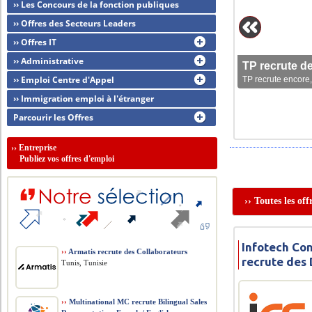
›› Les Concours de la fonction publiques
›› Offres des Secteurs Leaders
›› Offres IT
›› Administrative
TP recrute d
›› Emploi Centre d'Appel
TP recrute encore,
›› Immigration emploi à l'étranger
Parcourir les Offres
››
Entreprise
Publiez vos offres d'emploi
›› Toutes les of
Infotech Con
››
Armatis recrute des Collaborateurs
recrute des
Tunis, Tunisie
››
Multinational MC recrute Bilingual Sales