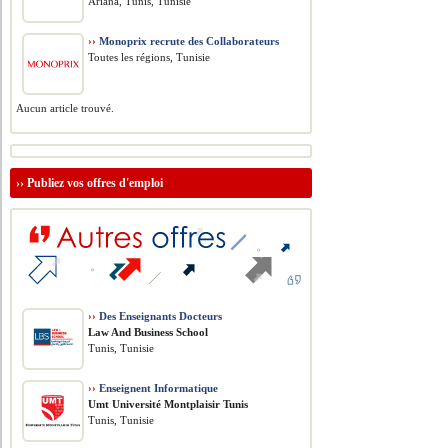
Ariana, Tunis, Tunisie
››
Monoprix recrute des Collaborateurs
Toutes les régions, Tunisie
Aucun article trouvé.
››
Publiez vos offres d'emploi
››
Des Enseignants Docteurs
Law And Business School
Tunis, Tunisie
››
Enseignent Informatique
Umt Université Montplaisir Tunis
Tunis, Tunisie