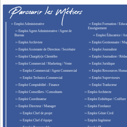
›› Emploi Administrative
›› Emploi Formation / Educat
Enseignement
›› Emploi Agent Administrative / Agent de
Bureau
›› Emploi Éducatrice / An
›› Emploi Archiviste
›› Emploi Gestionnaire / Ma
›› Emploi Assistante de Direction / Secrétaire
›› Emploi Journaliste
›› Emploi Chargé(e)s Clientèles
›› Emploi Journaliste / Rédac
›› Emploi Commercial / Marketing / Vente
›› Emploi Juridique
›› Emploi Commercial / Agent Commercial
›› Emploi Ressources Huma
›› Emploi Technico-Commercial
›› Emploi Superviseurs
›› Emploi Comptabilité - Finance
›› Emploi Traducteur
›› Emploi Conseillers / Consultants
›› Emploi Architecte
›› Emploi Coordinateur
›› Emploi Esthétique / Coiffure
›› Emploi Directeur / Manager
›› Emploi Freelance
›› Emploi Chef de projet
›› Emploi Génie Civil
›› Emploi Chef d’équipe
›› Emploi Ingénieur