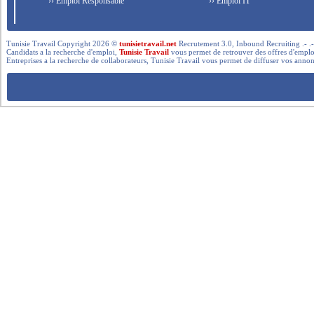
›› Emploi Responsable
›› Emploi IT
Tunisie Travail Copyright 2026 ©
tunisietravail.net
Recrutement 3.0, Inbound Recruiting .- .-.. --- 
Candidats a la recherche d'emploi,
Tunisie Travail
vous permet de retrouver des offres d'emploi 
Entreprises a la recherche de collaborateurs, Tunisie Travail vous permet de diffuser vos annon