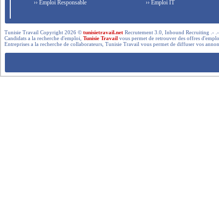
›› Emploi Responsable
›› Emploi IT
Tunisie Travail Copyright 2026 ©
tunisietravail.net
Recrutement 3.0, Inbound Recruiting .- .-.. --- 
Candidats a la recherche d'emploi,
Tunisie Travail
vous permet de retrouver des offres d'emploi 
Entreprises a la recherche de collaborateurs, Tunisie Travail vous permet de diffuser vos annon