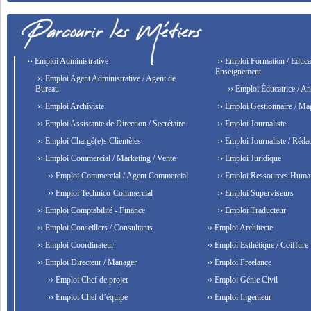
›› Emploi Administrative
›› Emploi Formation / Educat
Enseignement
›› Emploi Agent Administrative / Agent de
Bureau
›› Emploi Éducatrice / An
›› Emploi Archiviste
›› Emploi Gestionnaire / Ma
›› Emploi Assistante de Direction / Secrétaire
›› Emploi Journaliste
›› Emploi Chargé(e)s Clientèles
›› Emploi Journaliste / Rédac
›› Emploi Commercial / Marketing / Vente
›› Emploi Juridique
›› Emploi Commercial / Agent Commercial
›› Emploi Ressources Huma
›› Emploi Technico-Commercial
›› Emploi Superviseurs
›› Emploi Comptabilité - Finance
›› Emploi Traducteur
›› Emploi Conseillers / Consultants
›› Emploi Architecte
›› Emploi Coordinateur
›› Emploi Esthétique / Coiffure
›› Emploi Directeur / Manager
›› Emploi Freelance
›› Emploi Chef de projet
›› Emploi Génie Civil
›› Emploi Chef d’équipe
›› Emploi Ingénieur