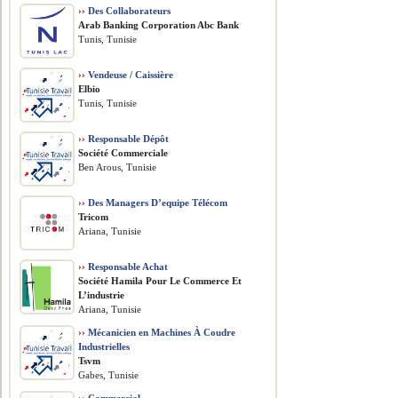
››
Des Collaborateurs
Arab Banking Corporation Abc Bank
Tunis, Tunisie
››
Vendeuse / Caissière
Elbio
Tunis, Tunisie
››
Responsable Dépôt
Société Commerciale
Ben Arous, Tunisie
››
Des Managers D’equipe Télécom
Tricom
Ariana, Tunisie
››
Responsable Achat
Société Hamila Pour Le Commerce Et
L’industrie
Ariana, Tunisie
››
Mécanicien en Machines À Coudre
Industrielles
Tsvm
Gabes, Tunisie