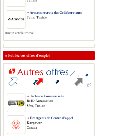
Tunisie
››
Armatis recrute des Collaborateurs
Tunis, Tunisie
Aucun article trouvé.
››
Publiez vos offres d'emploi
››
Technico Commercial.e
Be4Ic Automation
Sfax, Tunisie
››
Des Agents de Centre d’appel
Korpower
Canada