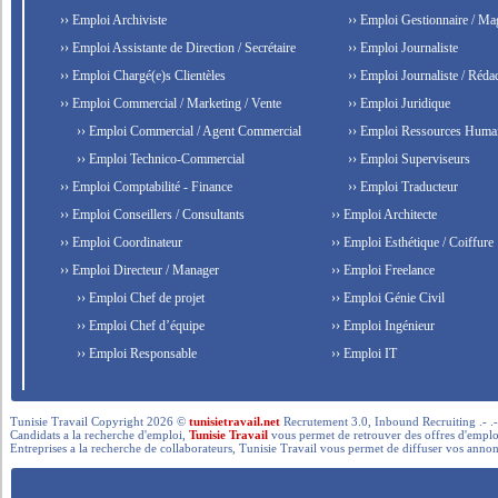
›› Emploi Archiviste
›› Emploi Gestionnaire / Ma
›› Emploi Assistante de Direction / Secrétaire
›› Emploi Journaliste
›› Emploi Chargé(e)s Clientèles
›› Emploi Journaliste / Rédac
›› Emploi Commercial / Marketing / Vente
›› Emploi Juridique
›› Emploi Commercial / Agent Commercial
›› Emploi Ressources Huma
›› Emploi Technico-Commercial
›› Emploi Superviseurs
›› Emploi Comptabilité - Finance
›› Emploi Traducteur
›› Emploi Conseillers / Consultants
›› Emploi Architecte
›› Emploi Coordinateur
›› Emploi Esthétique / Coiffure
›› Emploi Directeur / Manager
›› Emploi Freelance
›› Emploi Chef de projet
›› Emploi Génie Civil
›› Emploi Chef d’équipe
›› Emploi Ingénieur
›› Emploi Responsable
›› Emploi IT
Tunisie Travail Copyright 2026 ©
tunisietravail.net
Recrutement 3.0, Inbound Recruiting .- .-.. --- 
Candidats a la recherche d'emploi,
Tunisie Travail
vous permet de retrouver des offres d'emploi 
Entreprises a la recherche de collaborateurs, Tunisie Travail vous permet de diffuser vos annon