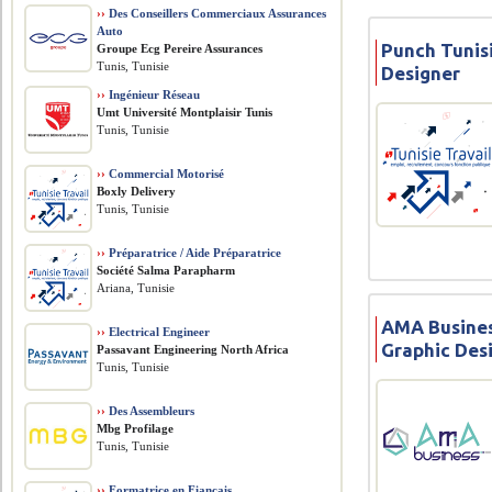
››
Des Conseillers Commerciaux Assurances
Auto
Punch Tunis
Groupe Ecg Pereire Assurances
Tunis, Tunisie
Designer
››
Ingénieur Réseau
Umt Université Montplaisir Tunis
Tunis, Tunisie
››
Commercial Motorisé
Boxly Delivery
Tunis, Tunisie
››
Préparatrice / Aide Préparatrice
Société Salma Parapharm
Ariana, Tunisie
AMA Busines
››
Electrical Engineer
Graphic Des
Passavant Engineering North Africa
Tunis, Tunisie
››
Des Assembleurs
Mbg Profilage
Tunis, Tunisie
››
Formatrice en Fiançais