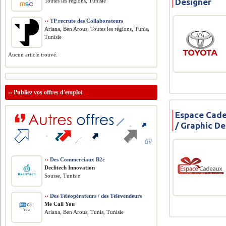
Designer
Toutes les régions, Tunisie
››
TP recrute des Collaborateurs
Ariana, Ben Arous, Toutes les régions, Tunis,
Tunisie
Aucun article trouvé.
››
Publiez vos offres d'emploi
Espace Cade
/ Graphic De
››
Des Commerciaux B2c
Declitech Innovation
Sousse, Tunisie
››
Des Téléopérateurs / des Télévendeurs
Me Call You
Ariana, Ben Arous, Tunis, Tunisie