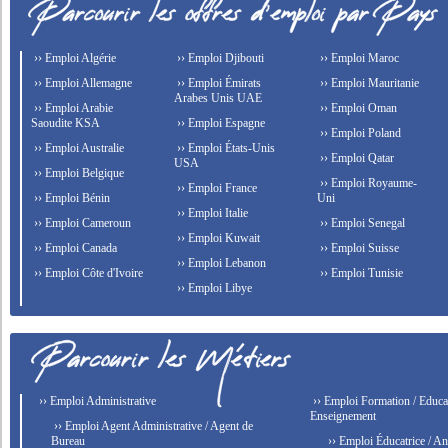
›› Emploi Algérie
›› Emploi Djibouti
›› Emploi Maroc
›› Emploi Allemagne
›› Emploi Émirats
›› Emploi Mauritanie
Arabes Unis UAE
›› Emploi Arabie
›› Emploi Oman
Saoudite KSA
›› Emploi Espagne
›› Emploi Poland
›› Emploi Australie
›› Emploi États-Unis
›› Emploi Qatar
USA
›› Emploi Belgique
›› Emploi Royaume-
›› Emploi France
›› Emploi Bénin
Uni
›› Emploi Italie
›› Emploi Cameroun
›› Emploi Senegal
›› Emploi Kuwait
›› Emploi Canada
›› Emploi Suisse
›› Emploi Lebanon
›› Emploi Côte d'Ivoire
›› Emploi Tunisie
›› Emploi Libye
›› Emploi Administrative
›› Emploi Formation / Educat
Enseignement
›› Emploi Agent Administrative / Agent de
Bureau
›› Emploi Éducatrice / An