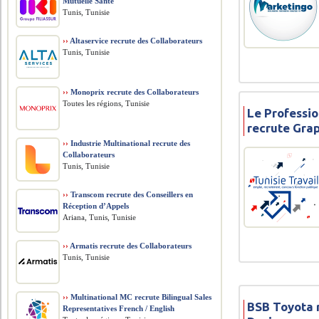
Mutuelle Santé
Tunis, Tunisie
››
Altaservice recrute des Collaborateurs
Tunis, Tunisie
››
Monoprix recrute des Collaborateurs
Toutes les régions, Tunisie
Le Professio
recrute Gra
››
Industrie Multinational recrute des
Collaborateurs
Tunis, Tunisie
››
Transcom recrute des Conseillers en
Réception d’Appels
Ariana, Tunis, Tunisie
››
Armatis recrute des Collaborateurs
Tunis, Tunisie
››
Multinational MC recrute Bilingual Sales
BSB Toyota 
Representatives French / English