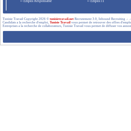
›› Emploi Responsable
›› Emploi IT
Tunisie Travail Copyright 2026 ©
tunisietravail.net
Recrutement 3.0, Inbound Recruiting .- .-.. --- 
Candidats a la recherche d'emploi,
Tunisie Travail
vous permet de retrouver des offres d'emploi 
Entreprises a la recherche de collaborateurs, Tunisie Travail vous permet de diffuser vos annon