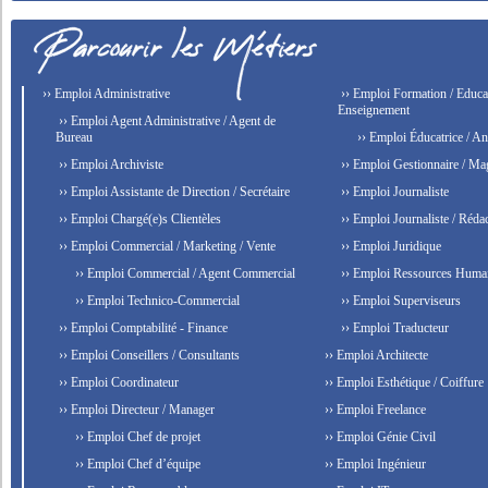
›› Emploi Administrative
›› Emploi Formation / Educat
Enseignement
›› Emploi Agent Administrative / Agent de
Bureau
›› Emploi Éducatrice / An
›› Emploi Archiviste
›› Emploi Gestionnaire / Ma
›› Emploi Assistante de Direction / Secrétaire
›› Emploi Journaliste
›› Emploi Chargé(e)s Clientèles
›› Emploi Journaliste / Rédac
›› Emploi Commercial / Marketing / Vente
›› Emploi Juridique
›› Emploi Commercial / Agent Commercial
›› Emploi Ressources Huma
›› Emploi Technico-Commercial
›› Emploi Superviseurs
›› Emploi Comptabilité - Finance
›› Emploi Traducteur
›› Emploi Conseillers / Consultants
›› Emploi Architecte
›› Emploi Coordinateur
›› Emploi Esthétique / Coiffure
›› Emploi Directeur / Manager
›› Emploi Freelance
›› Emploi Chef de projet
›› Emploi Génie Civil
›› Emploi Chef d’équipe
›› Emploi Ingénieur