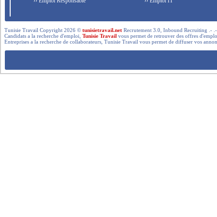
›› Emploi Responsable
›› Emploi IT
Tunisie Travail Copyright 2026 ©
tunisietravail.net
Recrutement 3.0, Inbound Recruiting .- .-.. --- 
Candidats a la recherche d'emploi,
Tunisie Travail
vous permet de retrouver des offres d'emploi 
Entreprises a la recherche de collaborateurs, Tunisie Travail vous permet de diffuser vos annon