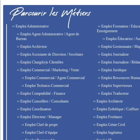
›› Emploi Administrative
›› Emploi Formation / Educat
Enseignement
›› Emploi Agent Administrative / Agent de
Bureau
›› Emploi Éducatrice / An
›› Emploi Archiviste
›› Emploi Gestionnaire / Ma
›› Emploi Assistante de Direction / Secrétaire
›› Emploi Journaliste
›› Emploi Chargé(e)s Clientèles
›› Emploi Journaliste / Rédac
›› Emploi Commercial / Marketing / Vente
›› Emploi Juridique
›› Emploi Commercial / Agent Commercial
›› Emploi Ressources Huma
›› Emploi Technico-Commercial
›› Emploi Superviseurs
›› Emploi Comptabilité - Finance
›› Emploi Traducteur
›› Emploi Conseillers / Consultants
›› Emploi Architecte
›› Emploi Coordinateur
›› Emploi Esthétique / Coiffure
›› Emploi Directeur / Manager
›› Emploi Freelance
›› Emploi Chef de projet
›› Emploi Génie Civil
›› Emploi Chef d’équipe
›› Emploi Ingénieur