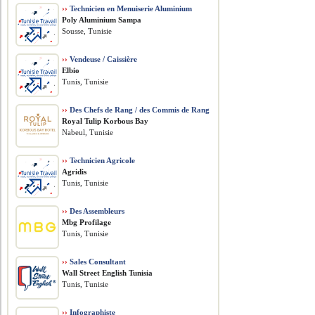
››
Technicien en Menuiserie Aluminium
Poly Aluminium Sampa
Sousse, Tunisie
››
Vendeuse / Caissière
Elbio
Tunis, Tunisie
››
Des Chefs de Rang / des Commis de Rang
Royal Tulip Korbous Bay
Nabeul, Tunisie
››
Technicien Agricole
Agridis
Tunis, Tunisie
››
Des Assembleurs
Mbg Profilage
Tunis, Tunisie
››
Sales Consultant
Wall Street English Tunisia
Tunis, Tunisie
››
Infographiste