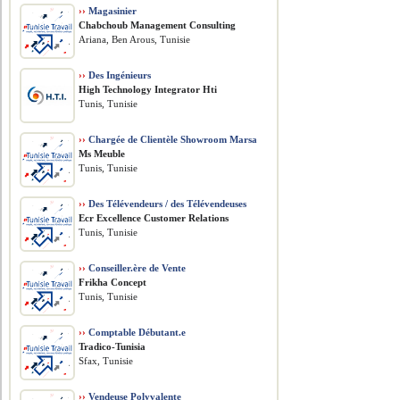
››
Magasinier
Chabchoub Management Consulting
Ariana, Ben Arous, Tunisie
››
Des Ingénieurs
High Technology Integrator Hti
Tunis, Tunisie
››
Chargée de Clientèle Showroom Marsa
Ms Meuble
Tunis, Tunisie
››
Des Télévendeurs / des Télévendeuses
Ecr Excellence Customer Relations
Tunis, Tunisie
››
Conseiller.ère de Vente
Frikha Concept
Tunis, Tunisie
››
Comptable Débutant.e
Tradico-Tunisia
Sfax, Tunisie
››
Vendeuse Polyvalente