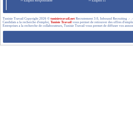
›› Emploi Responsable
›› Emploi IT
Tunisie Travail Copyright 2026 ©
tunisietravail.net
Recrutement 3.0, Inbound Recruiting .- .-.. --- 
Candidats a la recherche d'emploi,
Tunisie Travail
vous permet de retrouver des offres d'emploi 
Entreprises a la recherche de collaborateurs, Tunisie Travail vous permet de diffuser vos annon