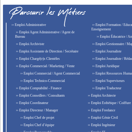
›› Emploi Administrative
›› Emploi Formation / Educat
Enseignement
›› Emploi Agent Administrative / Agent de
Bureau
›› Emploi Éducatrice / An
›› Emploi Archiviste
›› Emploi Gestionnaire / Ma
›› Emploi Assistante de Direction / Secrétaire
›› Emploi Journaliste
›› Emploi Chargé(e)s Clientèles
›› Emploi Journaliste / Rédac
›› Emploi Commercial / Marketing / Vente
›› Emploi Juridique
›› Emploi Commercial / Agent Commercial
›› Emploi Ressources Huma
›› Emploi Technico-Commercial
›› Emploi Superviseurs
›› Emploi Comptabilité - Finance
›› Emploi Traducteur
›› Emploi Conseillers / Consultants
›› Emploi Architecte
›› Emploi Coordinateur
›› Emploi Esthétique / Coiffure
›› Emploi Directeur / Manager
›› Emploi Freelance
›› Emploi Chef de projet
›› Emploi Génie Civil
›› Emploi Chef d’équipe
›› Emploi Ingénieur