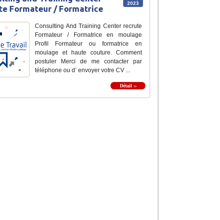
2023
te Formateur / Formatrice
Consulting And Training Center recrute
Formateur / Formatrice en moulage
Profil Formateur ou formatrice en
moulage et haute couture. Comment
postuler Merci de me contacter par
téléphone ou d’ envoyer votre CV ...
Détail ››