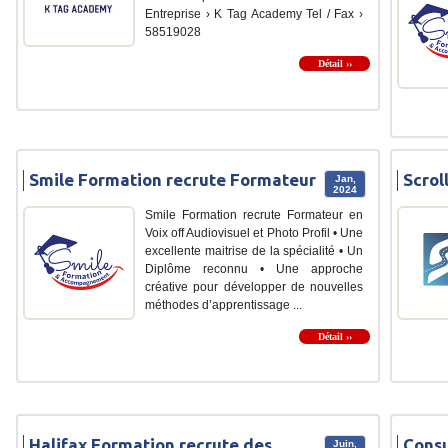
Entreprise › K Tag Academy Tel / Fax ›
58519028
Détail ››
Smile Formation recrute Formateur
Scrol
Jan,
2024
Smile Formation recrute Formateur en
Voix off Audiovisuel et Photo Profil • Une
excellente maitrise de la spécialité • Un
Diplôme reconnu • Une approche
créative pour développer de nouvelles
méthodes d’apprentissage ...
Détail ››
Halifax Formation recrute des
Consu
Juin,