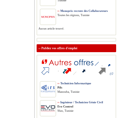
Tunisie
››
Monoprix recrute des Collaborateurs
Toutes les régions, Tunisie
Aucun article trouvé.
››
Publiez vos offres d'emploi
››
Technicien Informatique
Pifs
Manouba, Tunisie
››
Ingénieur / Technicien Génie Civil
Evo Control
Sfax, Tunisie