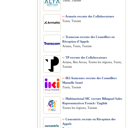
Tunis, Tunisie
››
Armatis recrute des Collaborateurs
Tunis, Tunisie
››
Transcom recrute des Conseillers en
Réception d’Appels
Ariana, Tunis, Tunisie
››
TP recrute des Collaborateurs
Ariana, Ben Arous, Toutes les régions, Tunis,
Tunisie
››
IKI Assurance recrute des Conseillers
Mutuelle Santé
Tunis, Tunisie
››
Multinational MC recrute Bilingual Sales
Representatives French / English
Toutes les régions, Tunisie
››
Concentrix recrute en Réception des
Appels