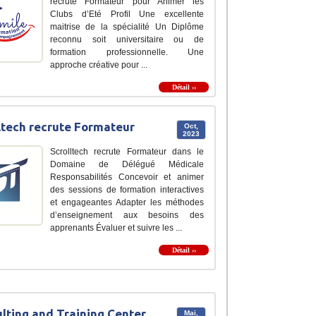
recrute Formateur pour Animer les
Clubs d’Eté Profil Une excellente
maitrise de la spécialité Un Diplôme
reconnu soit universitaire ou de
formation professionnelle. Une
approche créative pour ...
Détail ››
ltech recrute Formateur
Oct,
2023
Scrolltech recrute Formateur dans le
Domaine de Délégué Médicale
Responsabilités Concevoir et animer
des sessions de formation interactives
et engageantes Adapter les méthodes
d’enseignement aux besoins des
apprenants Évaluer et suivre les ...
Détail ››
lting and Training Center
Mai,