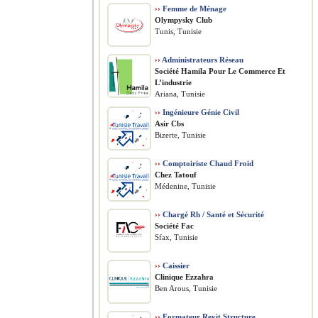
››
Femme de Ménage
Olympysky Club
Tunis, Tunisie
››
Administrateurs Réseau
Société Hamila Pour Le Commerce Et
L’industrie
Ariana, Tunisie
››
Ingénieure Génie Civil
Asir Cbs
Bizerte, Tunisie
››
Comptoiriste Chaud Froid
Chez Tatouf
Médenine, Tunisie
››
Chargé Rh / Santé et Sécurité
Société Fac
Sfax, Tunisie
››
Caissier
Clinique Ezzahra
Ben Arous, Tunisie
››
Formateur Revit Structure