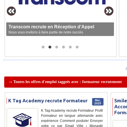
Transcom recrute en Réception d'Appel
Nous vous invitons à faire partie de notre succès.
›› Toutes les offres d'emploi taggeés avec : formateur recrutement
K Tag Academy recrute Formateur
Smile
Mai,
2025
Acco
K Tag Academy recrute Formateur Profil
Form
Formateur en langue allemande avec
expérience Comment postuler Envoyer
votre cv par Email Ville › Monastir