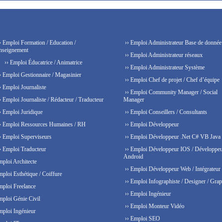
› Emploi Formation / Education /
›› Emploi Administrateur Base de donnée
nseignement
›› Emploi Administrateur réseaux
›› Emploi Éducatrice / Animatrice
›› Emploi Administrateur Système
› Emploi Gestionnaire / Magasinier
›› Emploi Chef de projet / Chef d’équipe
› Emploi Journaliste
›› Emploi Community Manager / Social
› Emploi Journaliste / Rédacteur / Traducteur
Manager
› Emploi Juridique
›› Emploi Conseillers / Consultants
› Emploi Ressources Humaines / RH
›› Emploi Développeur
› Emploi Superviseurs
›› Emploi Développeur .Net C# VB Java
› Emploi Traducteur
›› Emploi Développeur IOS / Développe
Android
mploi Architecte
›› Emploi Développeur Web / Intégrateur
mploi Esthétique / Coiffure
›› Emploi Infographiste / Designer / Grap
mploi Freelance
›› Emploi Ingénieur
mploi Génie Civil
›› Emploi Monteur Vidéo
mploi Ingénieur
›› Emploi SEO