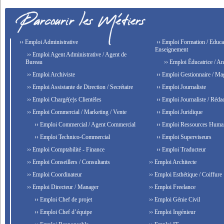
›› Emploi Administrative
›› Emploi Formation / Educat
Enseignement
›› Emploi Agent Administrative / Agent de
Bureau
›› Emploi Éducatrice / An
›› Emploi Archiviste
›› Emploi Gestionnaire / Ma
›› Emploi Assistante de Direction / Secrétaire
›› Emploi Journaliste
›› Emploi Chargé(e)s Clientèles
›› Emploi Journaliste / Rédac
›› Emploi Commercial / Marketing / Vente
›› Emploi Juridique
›› Emploi Commercial / Agent Commercial
›› Emploi Ressources Huma
›› Emploi Technico-Commercial
›› Emploi Superviseurs
›› Emploi Comptabilité - Finance
›› Emploi Traducteur
›› Emploi Conseillers / Consultants
›› Emploi Architecte
›› Emploi Coordinateur
›› Emploi Esthétique / Coiffure
›› Emploi Directeur / Manager
›› Emploi Freelance
›› Emploi Chef de projet
›› Emploi Génie Civil
›› Emploi Chef d’équipe
›› Emploi Ingénieur