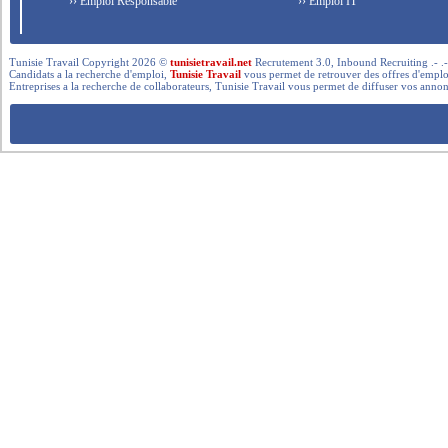
›› Emploi Responsable
›› Emploi IT
Tunisie Travail Copyright 2026 ©
tunisietravail.net
Recrutement 3.0, Inbound Recruiting .- .-.. --- 
Candidats a la recherche d'emploi,
Tunisie Travail
vous permet de retrouver des offres d'emploi 
Entreprises a la recherche de collaborateurs, Tunisie Travail vous permet de diffuser vos annon