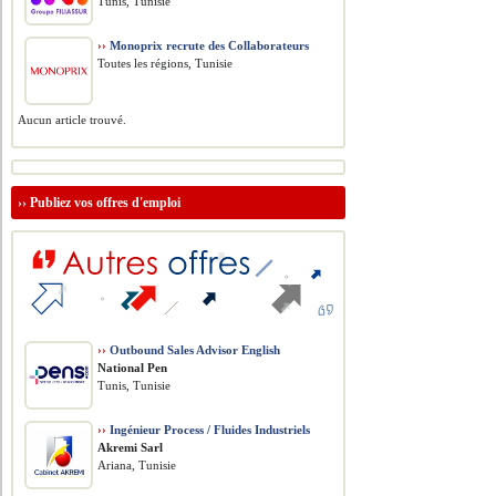
Tunis, Tunisie
››
Monoprix recrute des Collaborateurs
Toutes les régions, Tunisie
Aucun article trouvé.
››
Publiez vos offres d'emploi
››
Outbound Sales Advisor English
National Pen
Tunis, Tunisie
››
Ingénieur Process / Fluides Industriels
Akremi Sarl
Ariana, Tunisie