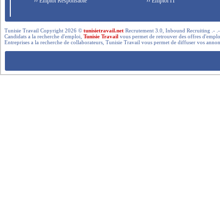
›› Emploi Responsable
›› Emploi IT
Tunisie Travail Copyright 2026 ©
tunisietravail.net
Recrutement 3.0, Inbound Recruiting .- .-.. --- 
Candidats a la recherche d'emploi,
Tunisie Travail
vous permet de retrouver des offres d'emploi 
Entreprises a la recherche de collaborateurs, Tunisie Travail vous permet de diffuser vos annon