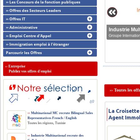
›› Les Concours de la fonction publiques
›› Offres des Secteurs Leaders
›› Offres IT
›› Administrative
›› Emploi Centre d'Appel
Groupe Internation
›› Immigration emploi à l'étranger
Parcourir les Offres
››
Entreprise
Publiez vos offres d'emploi
›› Toutes les of
La Croisette
››
Multinational MC recrute Bilingual Sales
Agent Immob
Representatives French / English
Toutes les régions, Tunisie
››
Industrie Multinational recrute des