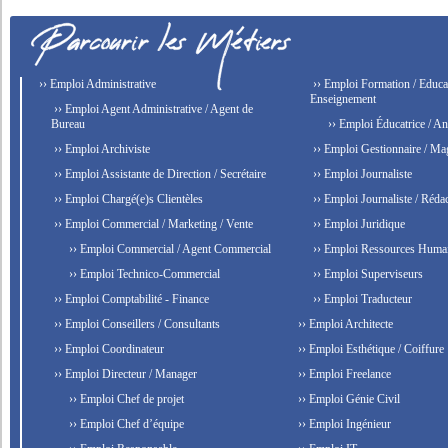
›› Emploi Administrative
›› Emploi Formation / Educat
Enseignement
›› Emploi Agent Administrative / Agent de
Bureau
›› Emploi Éducatrice / An
›› Emploi Archiviste
›› Emploi Gestionnaire / Ma
›› Emploi Assistante de Direction / Secrétaire
›› Emploi Journaliste
›› Emploi Chargé(e)s Clientèles
›› Emploi Journaliste / Rédac
›› Emploi Commercial / Marketing / Vente
›› Emploi Juridique
›› Emploi Commercial / Agent Commercial
›› Emploi Ressources Huma
›› Emploi Technico-Commercial
›› Emploi Superviseurs
›› Emploi Comptabilité - Finance
›› Emploi Traducteur
›› Emploi Conseillers / Consultants
›› Emploi Architecte
›› Emploi Coordinateur
›› Emploi Esthétique / Coiffure
›› Emploi Directeur / Manager
›› Emploi Freelance
›› Emploi Chef de projet
›› Emploi Génie Civil
›› Emploi Chef d’équipe
›› Emploi Ingénieur