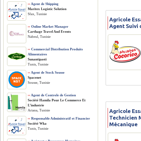
››
Agent de Shipping
Maritex Logistic Solution
Sfax, Tunisie
Agricole Ess
Agent Suivi
››
Online Market Manager
Carthage Travel And Events
Nabeul, Tunisie
››
Commercial Distribution Produits
Alimentaires
Sunantipasti
Tunis, Tunisie
››
Agent de Stock Sousse
Spacenet
Sousse, Tunisie
››
Agent de Controle de Gestion
Société Hamila Pour Le Commerce Et
L’industrie
Agricole Ess
Ariana, Tunisie
Technicien 
››
Responsable Administratif et Financier
Mécanique
Société Wka
Tunis, Tunisie