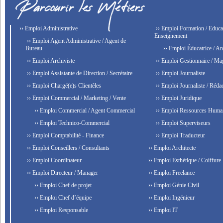
›› Emploi Administrative
›› Emploi Formation / Educat
Enseignement
›› Emploi Agent Administrative / Agent de
Bureau
›› Emploi Éducatrice / An
›› Emploi Archiviste
›› Emploi Gestionnaire / Ma
›› Emploi Assistante de Direction / Secrétaire
›› Emploi Journaliste
›› Emploi Chargé(e)s Clientèles
›› Emploi Journaliste / Rédac
›› Emploi Commercial / Marketing / Vente
›› Emploi Juridique
›› Emploi Commercial / Agent Commercial
›› Emploi Ressources Huma
›› Emploi Technico-Commercial
›› Emploi Superviseurs
›› Emploi Comptabilité - Finance
›› Emploi Traducteur
›› Emploi Conseillers / Consultants
›› Emploi Architecte
›› Emploi Coordinateur
›› Emploi Esthétique / Coiffure
›› Emploi Directeur / Manager
›› Emploi Freelance
›› Emploi Chef de projet
›› Emploi Génie Civil
›› Emploi Chef d’équipe
›› Emploi Ingénieur
›› Emploi Responsable
›› Emploi IT